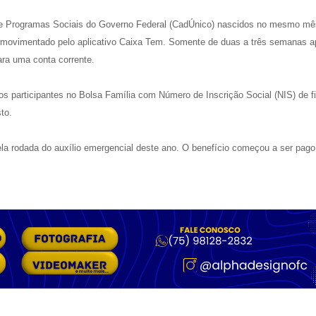
 de Programas Sociais do Governo Federal (CadÚnico) nascidos no mesmo mê
er movimentado pelo aplicativo Caixa Tem. Somente de duas a três semanas a
ara uma conta corrente.
s participantes no Bolsa Família com Número de Inscrição Social (NIS) de fi
to.
pela rodada do auxílio emergencial deste ano. O benefício começou a ser pag