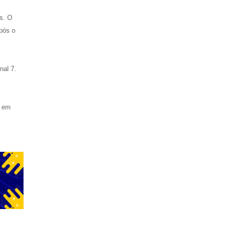
s. O
pós o
nal 7.
o em