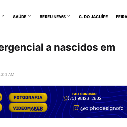
SAÚDE
BEREU NEWS
C. DO JACUÍPE
FEIR
ergencial a nascidos em
4:00 AM