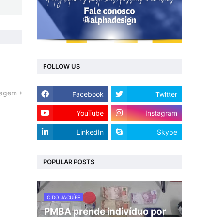
FOLLOW US
tagem
Facebook
Twitter
YouTube
Instagram
LinkedIn
Skype
POPULAR POSTS
C.DO JACUÍPE
PMBA prende indivíduo por