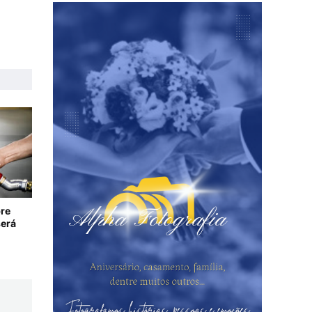
re
será