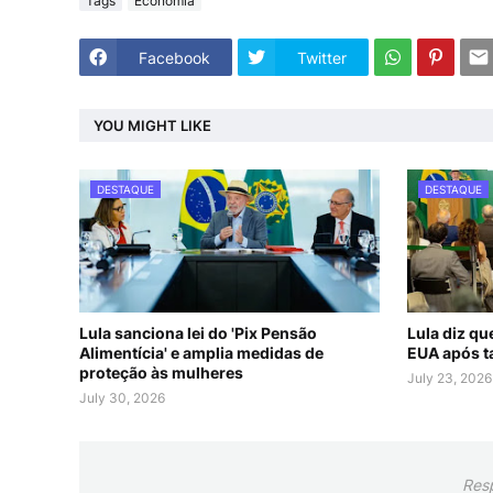
Tags
Economia
Facebook
Twitter
YOU MIGHT LIKE
DESTAQUE
DESTAQUE
Lula sanciona lei do 'Pix Pensão
Lula diz q
Alimentícia' e amplia medidas de
EUA após t
proteção às mulheres
July 23, 2026
July 30, 2026
Res