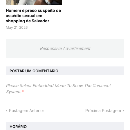
Homem é preso suspeito de
assédio sexual em
shopping de Salvador
May 21, 2026
Responsive Advertisement
POSTAR UM COMENTÁRIO
Please Select Embedded Mode To Show The Comment
System.
*
Postagem Anterior
Próxima Postagem
HORÁRIO