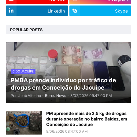
LinkedIn
Skype
POPULAR POSTS
C.DO JACUÍPE
PMBA prende indivíduo por tráfico de
drogas em Conceição do Jacuípe
Por: Joab Vitorino -
Bereu News
-
8/02/2026 09:47:00 PM
PM apreende mais de 2,5 kg de drogas
durante operação no bairro Baldez, em
Conceição do Jacuípe
8/06/2026 08:47:00 AM