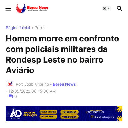
Página inicial
Polícia
Homem morre em confronto
com policiais militares da
Rondesp Leste no bairro
Aviário
Por: Joab Vitorino -
Bereu News
-
12/08/2022 08:15:00 AM
0