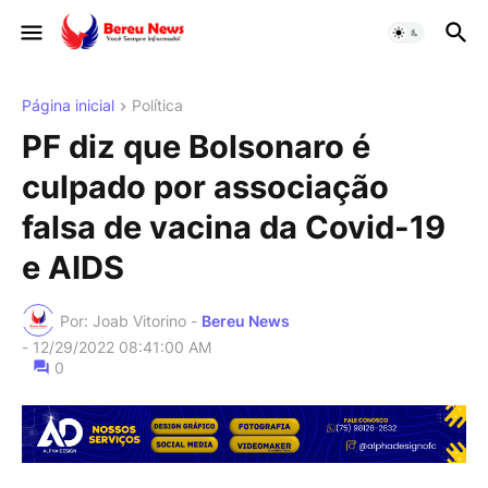
Página inicial
Política
PF diz que Bolsonaro é
culpado por associação
falsa de vacina da Covid-19
e AIDS
Por: Joab Vitorino -
Bereu News
-
12/29/2022 08:41:00 AM
0