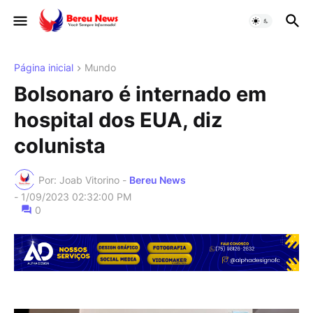
Página inicial
Mundo
Bolsonaro é internado em
hospital dos EUA, diz
colunista
Por: Joab Vitorino -
Bereu News
-
1/09/2023 02:32:00 PM
0