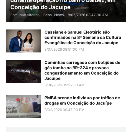
durante operação no bairro Baldez, em
Conceição do Jacuípe
Por: Joab Vitorino -
Bereu News
-
8/06/2026 08:47:00 AM
Cassiane e Samuel Eleotério são
confirmados na 8ª Semana da Cultura
Evangélica de Conceição do Jacuípe
8/07/2026 08:51:00 PM
Caminhão carregado com botijões de
gás tomba na BR-324 e provoca
congestionamento em Conceição do
Jacuípe
8/08/2026 09:32:00 AM
PMBA prende indivíduo por tráfico de
drogas em Conceição do Jacuípe
8/02/2026 09:47:00 PM