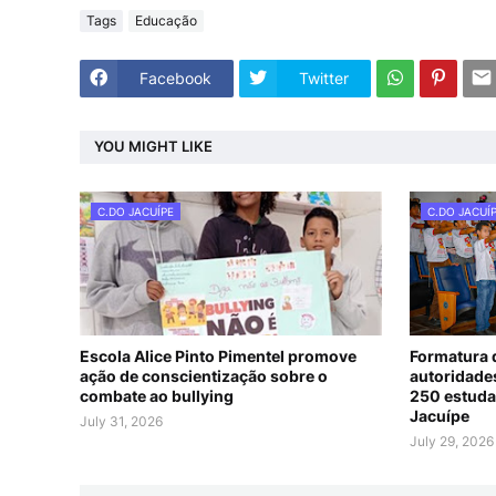
Tags
Educação
Facebook
Twitter
YOU MIGHT LIKE
C.DO JACUÍPE
C.DO JACUÍ
Escola Alice Pinto Pimentel promove
Formatura
ação de conscientização sobre o
autoridade
combate ao bullying
250 estuda
Jacuípe
July 31, 2026
July 29, 2026