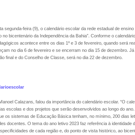
 segunda-feira (9), o calendário escolar da rede estadual de ensino
o no bicentenário da Independência da Bahia”. Conforme o calendário
gógicos acontece entre os dias 1º e 3 de fevereiro, quando será rea
meçam no dia 6 de fevereiro e se encerram no dia 15 de dezembro. Já
ão final e do Conselho de Classe, será no dia 22 de dezembro.
darioescolar
anoel Calazans, falou da importância do calendário escolar. “O cale
s escolas e dos projetos que serão desenvolvidos ao longo do ano. 
ue os sistemas de Educação Básica tenham, no mínimo, 200 dias let
des docentes. O tema do ano letivo 2023 faz referência à identidade 
pecificidades de cada região e, do ponto de vista histórico, ao bicen