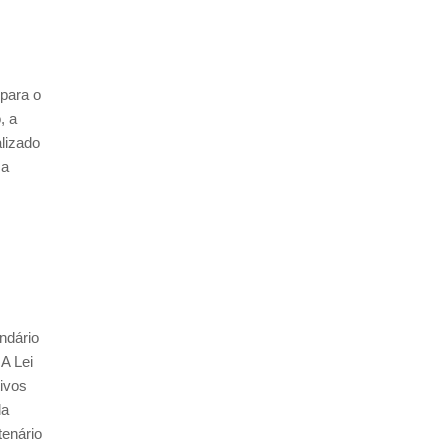
 para o
, a
lizado
 a
ndário
A Lei
ivos
da
tenário