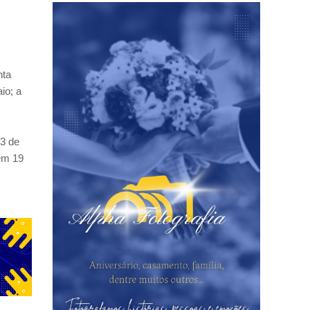
nta
io; a
23 de
 em 19