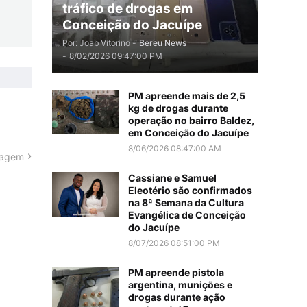
tráfico de drogas em
Conceição do Jacuípe
Por: Joab Vitorino -
Bereu News
-
8/02/2026 09:47:00 PM
PM apreende mais de 2,5
kg de drogas durante
operação no bairro Baldez,
em Conceição do Jacuípe
8/06/2026 08:47:00 AM
tagem
Cassiane e Samuel
Eleotério são confirmados
na 8ª Semana da Cultura
Evangélica de Conceição
do Jacuípe
8/07/2026 08:51:00 PM
PM apreende pistola
argentina, munições e
drogas durante ação