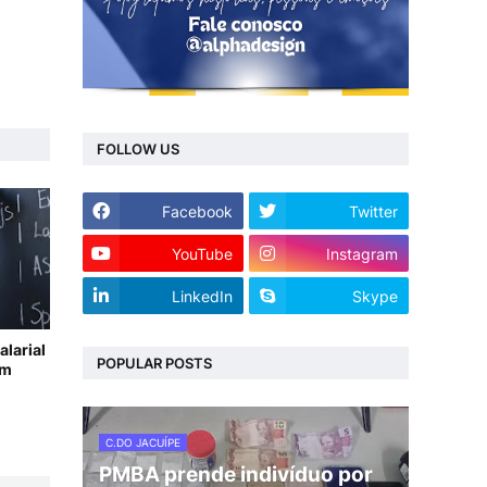
FOLLOW US
Facebook
Twitter
YouTube
Instagram
LinkedIn
Skype
alarial
POPULAR POSTS
em
C.DO JACUÍPE
PMBA prende indivíduo por