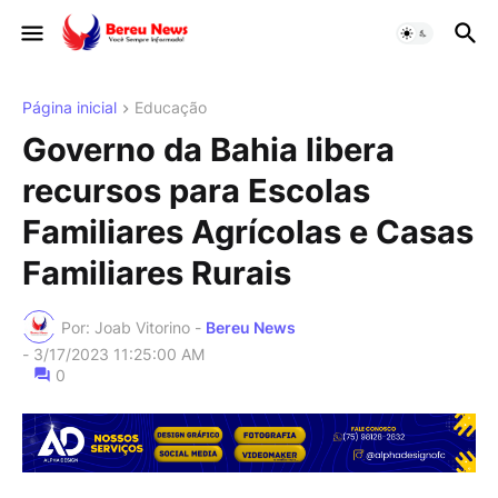
Página inicial
Educação
Governo da Bahia libera
recursos para Escolas
Familiares Agrícolas e Casas
Familiares Rurais
Por: Joab Vitorino -
Bereu News
-
3/17/2023 11:25:00 AM
0