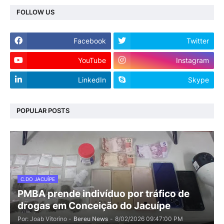
FOLLOW US
Facebook
Twitter
YouTube
Instagram
LinkedIn
Skype
POPULAR POSTS
C.DO JACUÍPE
PMBA prende indivíduo por tráfico de
drogas em Conceição do Jacuípe
Por: Joab Vitorino -
Bereu News
-
8/02/2026 09:47:00 PM