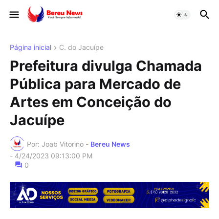
Página inicial
C. do Jacuípe
Prefeitura divulga Chamada
Pública para Mercado de
Artes em Conceição do
Jacuípe
Por: Joab Vitorino -
Bereu News
-
4/24/2023 09:13:00 PM
0