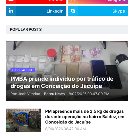
LinkedIn
Skype
POPULAR POSTS
C.DO JACUÍPE
PMBA prende indivíduo por tráfico de
drogas em Conceição do Jacuípe
Por: Joab Vitorino -
Bereu News
-
8/02/2026 09:47:00 PM
PM apreende mais de 2,5 kg de drogas
durante operação no bairro Baldez, em
Conceição do Jacuípe
8/06/2026 08:47:00 AM