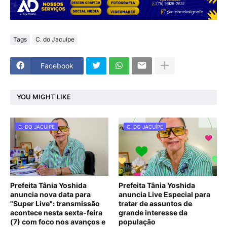
Tags
C. do Jacuípe
Facebook
YOU MIGHT LIKE
C. DO JACUÍPE
C. DO JACUÍPE
Prefeita Tânia Yoshida
Prefeita Tânia Yoshida
anuncia nova data para
anuncia Live Especial para
"Super Live": transmissão
tratar de assuntos de
acontece nesta sexta-feira
grande interesse da
(7) com foco nos avanços e
população