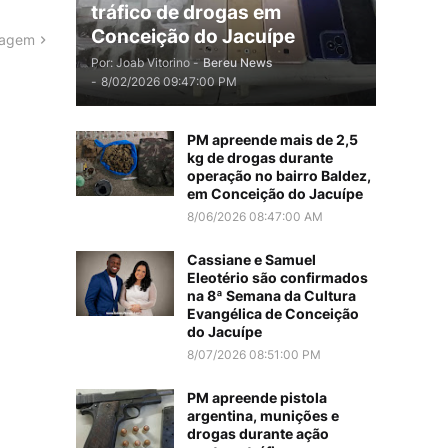
tráfico de drogas em
Conceição do Jacuípe
tagem
Por: Joab Vitorino -
Bereu News
-
8/02/2026 09:47:00 PM
PM apreende mais de 2,5
kg de drogas durante
operação no bairro Baldez,
em Conceição do Jacuípe
8/06/2026 08:47:00 AM
Cassiane e Samuel
Eleotério são confirmados
na 8ª Semana da Cultura
Evangélica de Conceição
do Jacuípe
8/07/2026 08:51:00 PM
PM apreende pistola
argentina, munições e
drogas durante ação