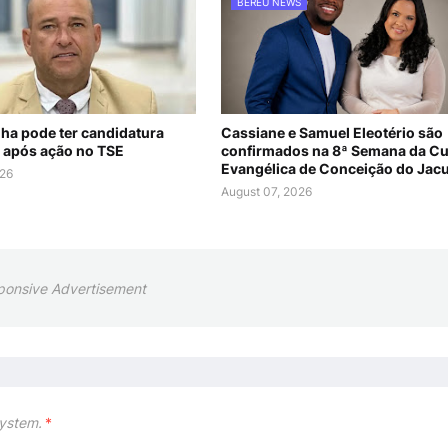
BEREU NEWS
nha pode ter candidatura
Cassiane e Samuel Eleotério são
 após ação no TSE
confirmados na 8ª Semana da Cu
Evangélica de Conceição do Jac
026
August 07, 2026
ponsive Advertisement
ystem.
*