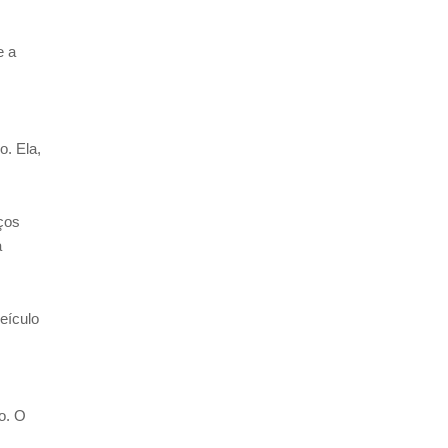
e a
o. Ela,
aços
a
eículo
o. O