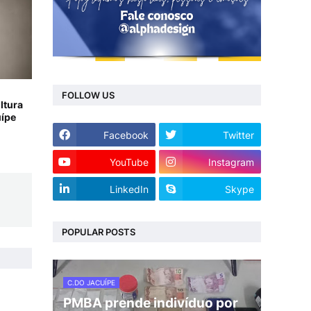
FOLLOW US
ltura
uípe
Facebook
Twitter
YouTube
Instagram
LinkedIn
Skype
POPULAR POSTS
C.DO JACUÍPE
PMBA prende indivíduo por