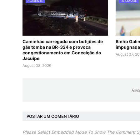
ACIDENTE
DESTAQUE
Caminhão carregado com botijões de
Binho Gali
gás tomba na BR-324 e provoca
impugnada
congestionamento em Conceição do
August 07, 2
Jacuípe
August 08, 2026
Res
POSTAR UM COMENTÁRIO
Please Select Embedded Mode To Show The Comment S