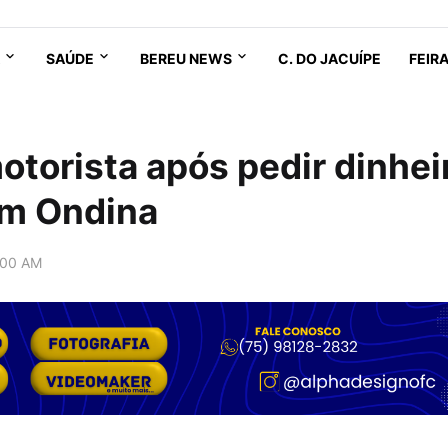
SAÚDE
BEREU NEWS
C. DO JACUÍPE
FEIR
otorista após pedir dinhei
em Ondina
:00 AM