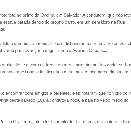
 motorista no bairro da Ondina, em Salvador. A condutora, que não tev
Ela estava parada dentro do próprio carro, em um semáforo na Rua
te.
do e com boa aparência” pediu dinheiro ao bater no vidro do veícul
nal verde para avançar e seguir rumo à Avenida Oceânica.
muito alto, e o vidro da frente do meu carro trincou, trazendo estilh
hava que tinha sido atingida por tiro, pois minha perna direita ardi
o encontrar com amigos e parentes, eles notaram que no vidro do v
nhã deste sábado (18), a condutora notou a bala no velocímetro do
Polícia Civil, mas, até o fechamento desta matéria, não obteve retorn