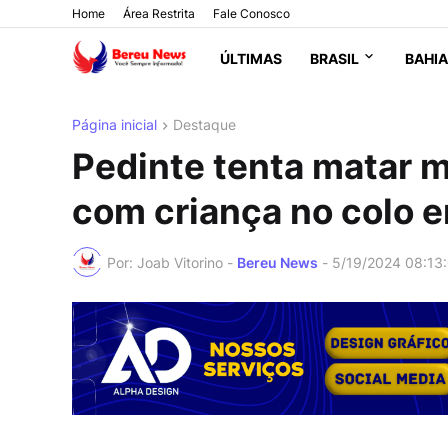
Home
Área Restrita
Fale Conosco
ÚLTIMAS
BRASIL
BAHIA
Página inicial
Destaque
Pedinte tenta matar m
com criança no colo 
Por: Joab Vitorino -
Bereu News
-
5/19/2024 08:13