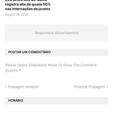
registra alta de quase 50%
nas internações de jovens
August 06, 2026
Responsive Advertisement
POSTAR UM COMENTÁRIO
Please Select Embedded Mode To Show The Comment
System.
*
Postagem Anterior
Próxima Postagem
HORÁRIO