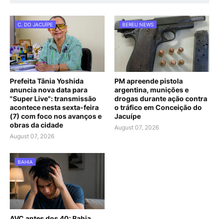
C. DO JACUÍPE
BEREU NEWS
Prefeita Tânia Yoshida
PM apreende pistola
anuncia nova data para
argentina, munições e
"Super Live": transmissão
drogas durante ação contra
acontece nesta sexta-feira
o tráfico em Conceição do
(7) com foco nos avanços e
Jacuípe
obras da cidade
August 07, 2026
August 07, 2026
BAHIA
AVC antes dos 40: Bahia