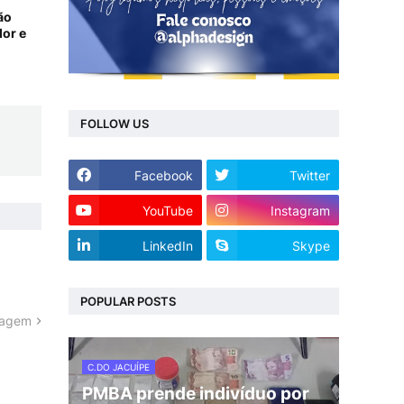
ão
dor e
FOLLOW US
Facebook
Twitter
YouTube
Instagram
LinkedIn
Skype
POPULAR POSTS
tagem
C.DO JACUÍPE
PMBA prende indivíduo por