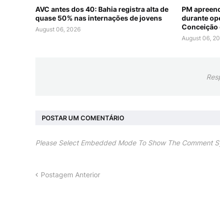
AVC antes dos 40: Bahia registra alta de
PM apreend
quase 50% nas internações de jovens
durante op
Conceição 
August 06, 2026
August 06, 2
Res
POSTAR UM COMENTÁRIO
Please Select Embedded Mode To Show The Comment S
Postagem Anterior