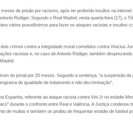
ses de prisão por racismo, após ter proferido insultos na internet 
Antonio Rüdiger. Segundo o Real Madrid, nesta quarta-feira (17), o Tr
tou vários pseudônimos para fazer os ataques racistas e insultos c
dois crimes contra a integridade moral cometidos contra Vinicius Jun
ações racistas e, no caso de Antonio Rüdiger, também desprezando
 Madrid.
fórum do jornal por 20 meses. Segundo a sentença, “a suspensão da
programa de igualdade de tratamento e não discriminação”.
 Espanha, referente ao ataque racista contra Vini Jr no estádio Mes
aco” durante o confronto entre Real e Valência. A Justiça condenou t
to de multas e também os proibiu de frequentar estádio de futebol po