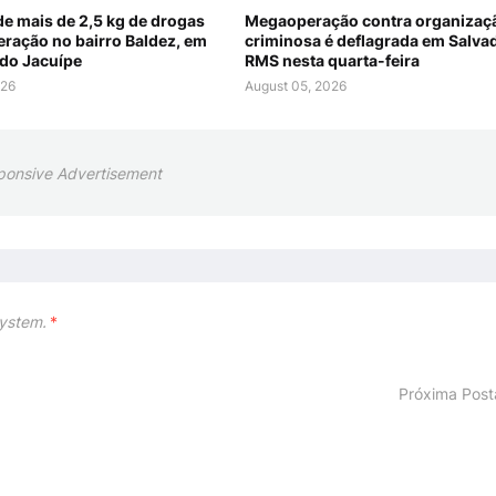
e mais de 2,5 kg de drogas
Megaoperação contra organizaç
eração no bairro Baldez, em
criminosa é deflagrada em Salva
do Jacuípe
RMS nesta quarta-feira
026
August 05, 2026
ponsive Advertisement
ystem.
*
Próxima Pos