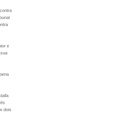
contra
ibunal
ontra
ior e
 sua
 pena
talla
rês
r dois