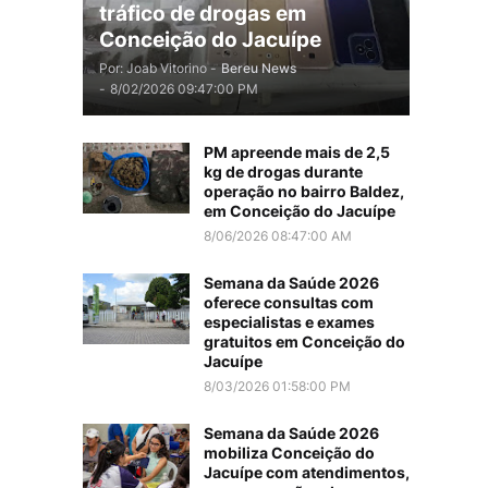
tráfico de drogas em
Conceição do Jacuípe
Por: Joab Vitorino -
Bereu News
-
8/02/2026 09:47:00 PM
PM apreende mais de 2,5
kg de drogas durante
operação no bairro Baldez,
em Conceição do Jacuípe
8/06/2026 08:47:00 AM
Semana da Saúde 2026
oferece consultas com
especialistas e exames
gratuitos em Conceição do
Jacuípe
8/03/2026 01:58:00 PM
Semana da Saúde 2026
mobiliza Conceição do
Jacuípe com atendimentos,