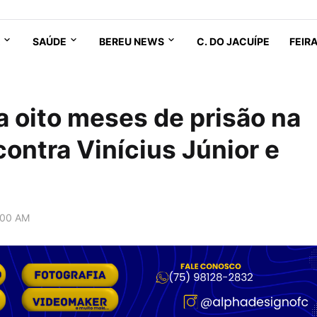
SAÚDE
BEREU NEWS
C. DO JACUÍPE
FEIR
oito meses de prisão na
ontra Vinícius Júnior e
:00 AM