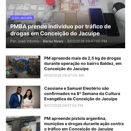
C.DO JACUÍPE
PMBA prende indivíduo por tráfico de
drogas em Conceição do Jacuípe
Por: Joab Vitorino -
Bereu News
-
8/02/2026 09:47:00 PM
PM apreende mais de 2,5 kg de drogas
durante operação no bairro Baldez, em
Conceição do Jacuípe
8/06/2026 08:47:00 AM
Cassiane e Samuel Eleotério são
confirmados na 8ª Semana da Cultura
Evangélica de Conceição do Jacuípe
8/07/2026 08:51:00 PM
PM apreende pistola argentina,
munições e drogas durante ação contra
o tráfico em Conceição do Jacuípe