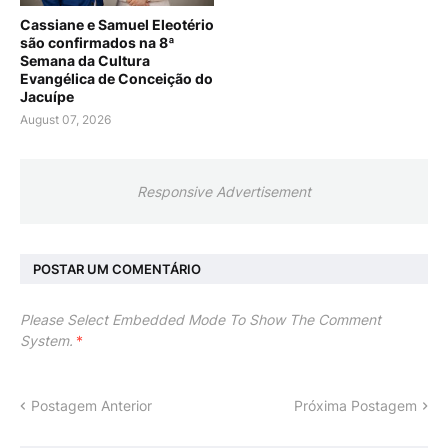
Cassiane e Samuel Eleotério
são confirmados na 8ª
Semana da Cultura
Evangélica de Conceição do
Jacuípe
August 07, 2026
Responsive Advertisement
POSTAR UM COMENTÁRIO
Please Select Embedded Mode To Show The Comment
System.
*
Postagem Anterior
Próxima Postagem