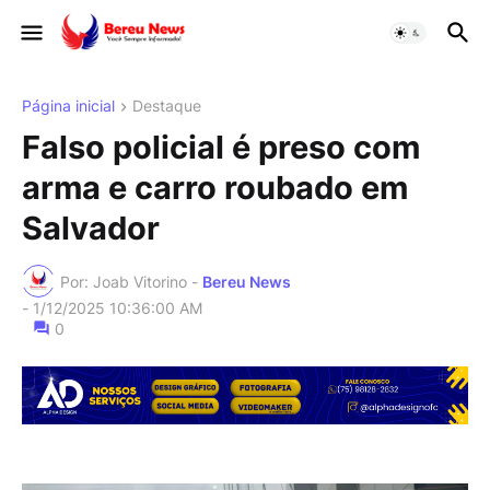
Página inicial
Destaque
Falso policial é preso com
arma e carro roubado em
Salvador
Por: Joab Vitorino -
Bereu News
-
1/12/2025 10:36:00 AM
0