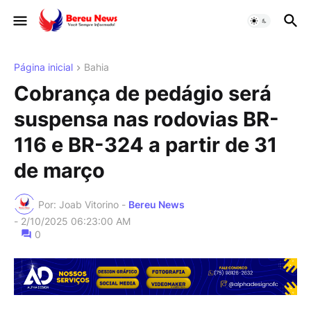
Página inicial
Bahia
Cobrança de pedágio será
suspensa nas rodovias BR-
116 e BR-324 a partir de 31
de março
Por: Joab Vitorino -
Bereu News
-
2/10/2025 06:23:00 AM
0