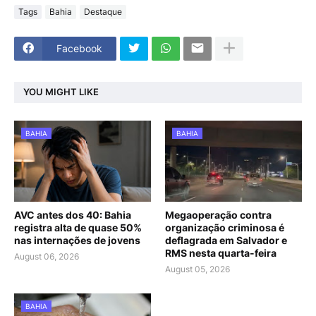
Tags
Bahia
Destaque
Facebook
YOU MIGHT LIKE
BAHIA
BAHIA
AVC antes dos 40: Bahia
Megaoperação contra
registra alta de quase 50%
organização criminosa é
nas internações de jovens
deflagrada em Salvador e
RMS nesta quarta-feira
August 06, 2026
August 05, 2026
BAHIA