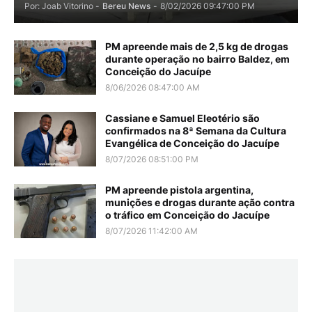
Por: Joab Vitorino -
Bereu News
-
8/02/2026 09:47:00 PM
PM apreende mais de 2,5 kg de drogas
durante operação no bairro Baldez, em
Conceição do Jacuípe
8/06/2026 08:47:00 AM
Cassiane e Samuel Eleotério são
confirmados na 8ª Semana da Cultura
Evangélica de Conceição do Jacuípe
8/07/2026 08:51:00 PM
PM apreende pistola argentina,
munições e drogas durante ação contra
o tráfico em Conceição do Jacuípe
8/07/2026 11:42:00 AM