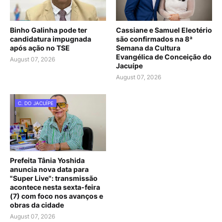
Binho Galinha pode ter
Cassiane e Samuel Eleotério
candidatura impugnada
são confirmados na 8ª
após ação no TSE
Semana da Cultura
Evangélica de Conceição do
August 07, 2026
Jacuípe
August 07, 2026
C. DO JACUÍPE
Prefeita Tânia Yoshida
anuncia nova data para
"Super Live": transmissão
acontece nesta sexta-feira
(7) com foco nos avanços e
obras da cidade
August 07, 2026