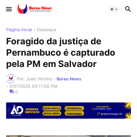
Página inicial
Destaque
Foragido da justiça de
Pernambuco é capturado
pela PM em Salvador
Por: Joab Vitorino -
Bereu News
-
3/07/2025 04:11:00 PM
0