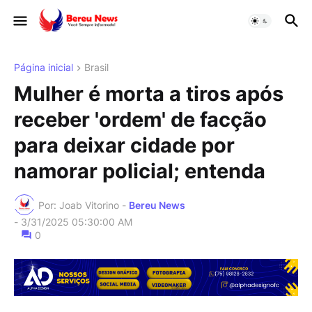
Página inicial
Brasil
Mulher é morta a tiros após
receber 'ordem' de facção
para deixar cidade por
namorar policial; entenda
Por: Joab Vitorino -
Bereu News
-
3/31/2025 05:30:00 AM
0