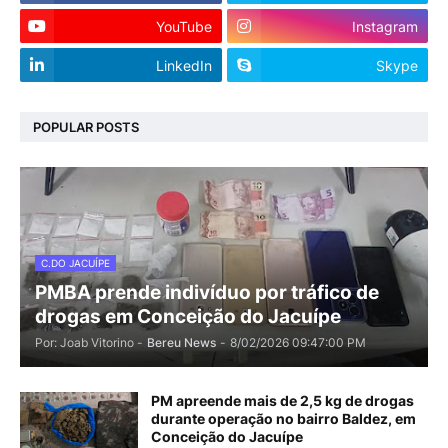
YouTube
Instagram
LinkedIn
Skype
POPULAR POSTS
C.DO JACUÍPE
PMBA prende indivíduo por tráfico de
drogas em Conceição do Jacuípe
Por: Joab Vitorino -
Bereu News
-
8/02/2026 09:47:00 PM
PM apreende mais de 2,5 kg de drogas
durante operação no bairro Baldez, em
Conceição do Jacuípe