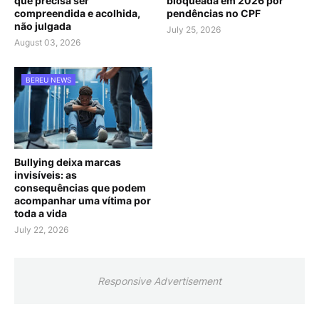
que precisa ser
bloqueada em 2026 por
compreendida e acolhida,
pendências no CPF
não julgada
July 25, 2026
August 03, 2026
BEREU NEWS
Bullying deixa marcas
invisíveis: as
consequências que podem
acompanhar uma vítima por
toda a vida
July 22, 2026
Responsive Advertisement