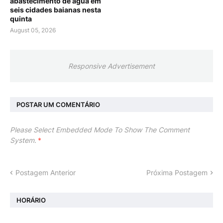
abastecimento de água em
seis cidades baianas nesta
quinta
August 05, 2026
Responsive Advertisement
POSTAR UM COMENTÁRIO
Please Select Embedded Mode To Show The Comment
System.
*
Postagem Anterior
Próxima Postagem
HORÁRIO