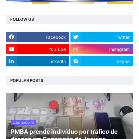
FOLLOW US
Facebook
Twitter
YouTube
Instagram
LinkedIn
Skype
POPULAR POSTS
C.DO JACUÍPE
PMBA prende indivíduo por tráfico de