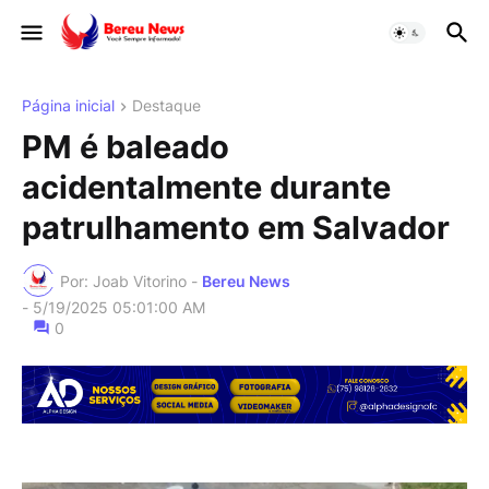
Página inicial
Destaque
PM é baleado
acidentalmente durante
patrulhamento em Salvador
Por: Joab Vitorino -
Bereu News
-
5/19/2025 05:01:00 AM
0