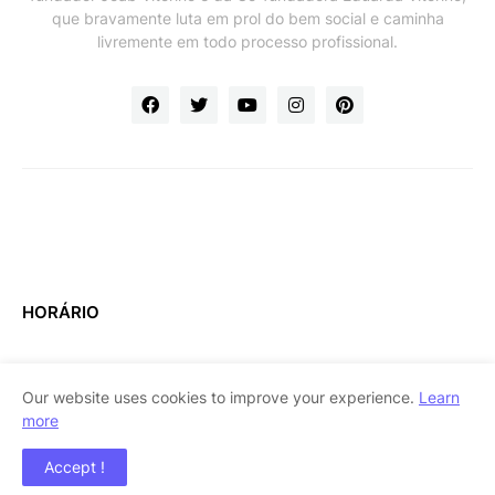
que bravamente luta em prol do bem social e caminha
livremente em todo processo profissional.
HORÁRIO
Our website uses cookies to improve your experience.
Learn
more
Home
About Us
Contact Us
RTL Version
Accept !
Copyright ©
2026
BEREU NEWS