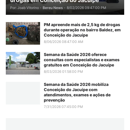
drogas em Conceição do Jacuípe
Por: Joab Vitorino -
Bereu News
-
8/02/2026 09:47:00 PM
PM apreende mais de 2,5 kg de drogas
durante operação no bairro Baldez, em
Conceição do Jacuípe
8/06/2026 08:47:00 AM
Semana da Saúde 2026 oferece
consultas com especialistas e exames
gratuitos em Conceição do Jacuípe
8/03/2026 01:58:00 PM
Semana da Saúde 2026 mobiliza
Conceição do Jacuípe com
atendimentos, exames e ações de
prevenção
7/31/2026 07:45:00 PM