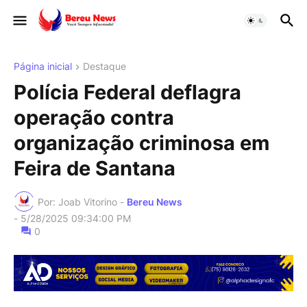
Página inicial
Destaque
Polícia Federal deflagra
operação contra
organização criminosa em
Feira de Santana
Por: Joab Vitorino -
Bereu News
-
5/28/2025 09:34:00 PM
0