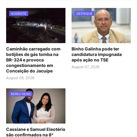
ACIDENTE
DESTAQUE
Caminhão carregado com
Binho Galinha pode ter
botijões de gás tomba na
candidatura impugnada
BR-324 e provoca
após ação no TSE
congestionamento em
August 07, 2026
Conceição do Jacuípe
August 08, 2026
BEREU NEWS
Cassiane e Samuel Eleotério
são confirmados na 8ª