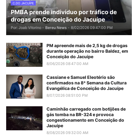
C.DO JACUÍPE
PMBA prende indivíduo por tráfico de
drogas em Conceição do Jacuípe
Por: Joab Vitorino -
Bereu News
-
8/02/2026 09:47:00 PM
PM apreende mais de 2,5 kg de drogas
durante operação no bairro Baldez, em
Conceição do Jacuípe
8/06/2026 08:47:00 AM
Cassiane e Samuel Eleotério são
confirmados na 8ª Semana da Cultura
Evangélica de Conceição do Jacuípe
8/07/2026 08:51:00 PM
Caminhão carregado com botijões de
gás tomba na BR-324 e provoca
congestionamento em Conceição do
Jacuípe
8/08/2026 09:32:00 AM