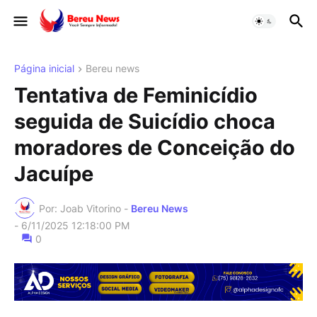
Página inicial
Bereu news
Tentativa de Feminicídio
seguida de Suicídio choca
moradores de Conceição do
Jacuípe
Por: Joab Vitorino -
Bereu News
-
6/11/2025 12:18:00 PM
0