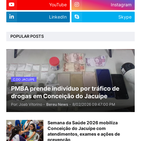
YouTube
Instagram
LinkedIn
Skype
POPULAR POSTS
C.DO JACUÍPE
PMBA prende indivíduo por tráfico de
drogas em Conceição do Jacuípe
Por: Joab Vitorino -
Bereu News
-
8/02/2026 09:47:00 PM
Semana da Saúde 2026 mobiliza
Conceição do Jacuípe com
atendimentos, exames e ações de
prevenção