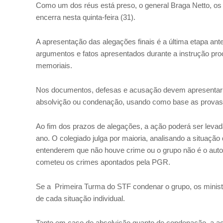
Como um dos réus está preso, o general Braga Netto, os
encerra nesta quinta-feira (31).
A apresentação das alegações finais é a última etapa an
argumentos e fatos apresentados durante a instrução pr
memoriais.
Nos documentos, defesas e acusação devem apresentar
absolvição ou condenação, usando como base as provas 
Ao fim dos prazos de alegações, a ação poderá ser levad
ano. O colegiado julga por maioria, analisando a situação
entenderem que não houve crime ou o grupo não é o auto
cometeu os crimes apontados pela PGR.
Se a Primeira Turma do STF condenar o grupo, os ministr
de cada situação individual.
Tanto em caso de absolvição quanto de condenação, a ac