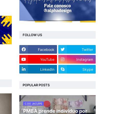
FOLLOW US
Facebook
Twitter
YouTube
Instagram
LinkedIn
Skype
POPULAR POSTS
C.DO JACUÍPE
PMBA prende indivíduo por