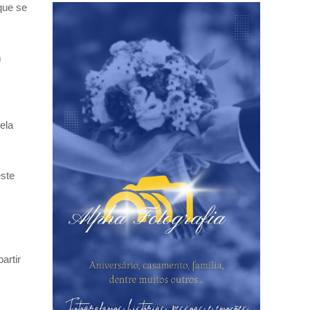
que se
m
ela
este
artir