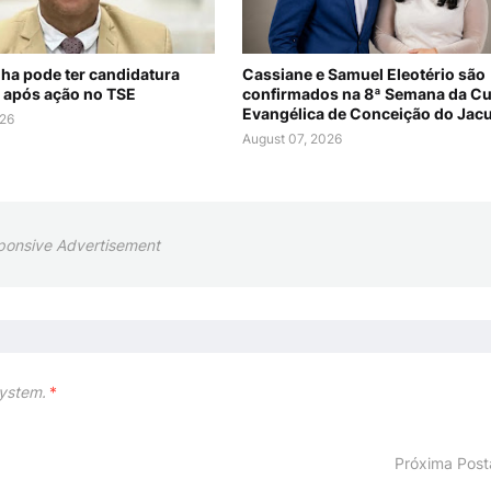
nha pode ter candidatura
Cassiane e Samuel Eleotério são
 após ação no TSE
confirmados na 8ª Semana da Cu
Evangélica de Conceição do Jac
026
August 07, 2026
ponsive Advertisement
ystem.
*
Próxima Pos