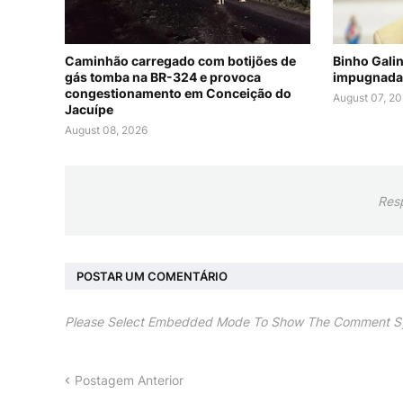
Caminhão carregado com botijões de
Binho Gali
gás tomba na BR-324 e provoca
impugnada
congestionamento em Conceição do
August 07, 2
Jacuípe
August 08, 2026
Res
POSTAR UM COMENTÁRIO
Please Select Embedded Mode To Show The Comment S
Postagem Anterior