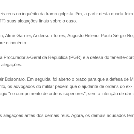
s réus no inquérito da trama golpista têm, a partir desta quarta-feira 
F) suas alegações finais sobre o caso.
 Almir Garnier, Anderson Torres, Augusto Heleno, Paulo Sérgio No
e o inquérito.
a Procuradoria-Geral da República (PGR) e a defesa do tenente-cor
s alegações.
ir Bolsonaro. Em seguida, foi aberto o prazo para que a defesa de 
to, os advogados do militar pedem que o ajudante de ordens do ex-
e agiu “no cumprimento de ordens superiores”, sem a intenção de dar
as alegações antes dos demais réus. Agora, os demais acusados tê