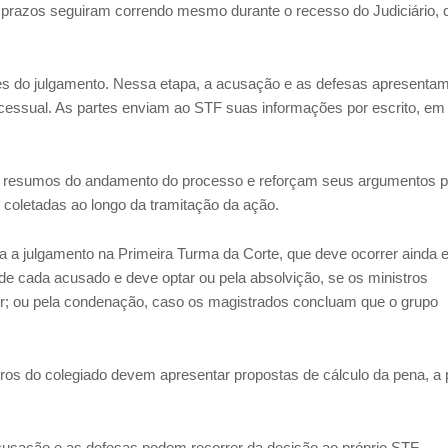
 prazos seguiram correndo mesmo durante o recesso do Judiciário, 
tes do julgamento. Nessa etapa, a acusação e as defesas apresenta
ocessual. As partes enviam ao STF suas informações por escrito, em
 resumos do andamento do processo e reforçam seus argumentos p
coletadas ao longo da tramitação da ação.
a a julgamento na Primeira Turma da Corte, que deve ocorrer ainda 
 de cada acusado e deve optar ou pela absolvição, se os ministros
r; ou pela condenação, caso os magistrados concluam que o grupo
os do colegiado devem apresentar propostas de cálculo da pena, a p
usação e as defesas podem recorrer da decisão ao próprio STF.