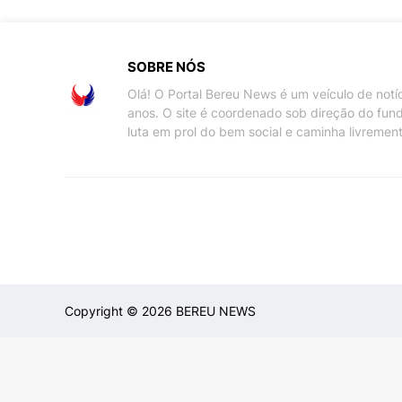
SOBRE NÓS
Olá! O Portal Bereu News é um veículo de not
anos. O site é coordenado sob direção do fun
luta em prol do bem social e caminha livremen
Copyright ©
2026
BEREU NEWS