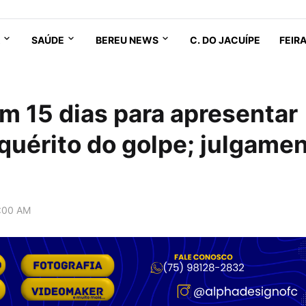
SAÚDE
BEREU NEWS
C. DO JACUÍPE
FEIR
êm 15 dias para apresentar
nquérito do golpe; julgame
:00 AM