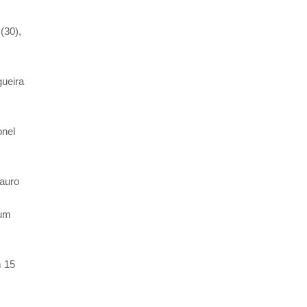
(30),
gueira
onel
Mauro
 um
m 15