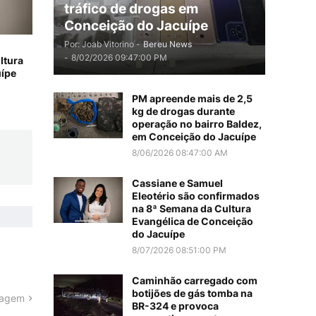
tráfico de drogas em
Conceição do Jacuípe
Por: Joab Vitorino -
Bereu News
-
8/02/2026 09:47:00 PM
ltura
uípe
PM apreende mais de 2,5
kg de drogas durante
operação no bairro Baldez,
em Conceição do Jacuípe
8/06/2026 08:47:00 AM
Cassiane e Samuel
Eleotério são confirmados
na 8ª Semana da Cultura
Evangélica de Conceição
do Jacuípe
8/07/2026 08:51:00 PM
Caminhão carregado com
botijões de gás tomba na
tagem
BR-324 e provoca