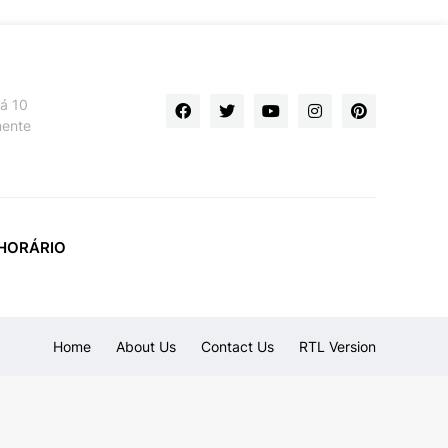
há 10
mente
HORÁRIO
Home
About Us
Contact Us
RTL Version