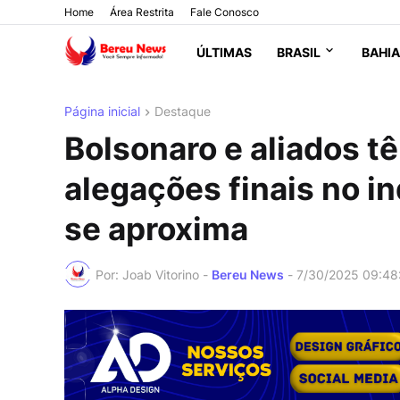
Home
Área Restrita
Fale Conosco
ÚLTIMAS
BRASIL
BAHIA
Página inicial
Destaque
Bolsonaro e aliados t
alegações finais no i
se aproxima
Por: Joab Vitorino -
Bereu News
-
7/30/2025 09:48