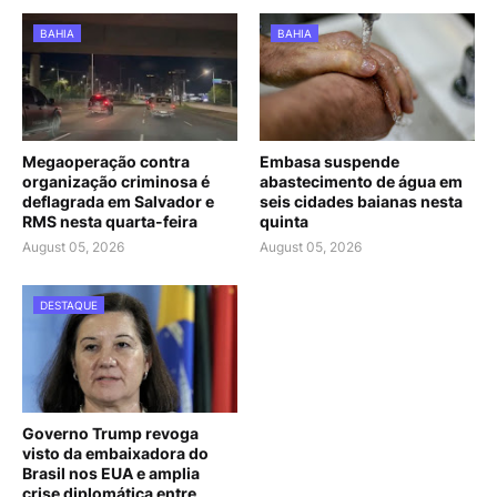
BAHIA
BAHIA
Megaoperação contra
Embasa suspende
organização criminosa é
abastecimento de água em
deflagrada em Salvador e
seis cidades baianas nesta
RMS nesta quarta-feira
quinta
August 05, 2026
August 05, 2026
DESTAQUE
Governo Trump revoga
visto da embaixadora do
Brasil nos EUA e amplia
crise diplomática entre