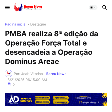
Página inicial
Destaque
PMBA realiza 8ª edição da
Operação Força Total e
desencadeia a Operação
Dominus Areae
Por: Joab Vitorino -
Bereu News
-
8/21/2025 06:15:00 AM
0