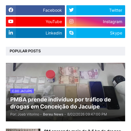
Facebook
Twitter
YouTube
Instagram
LinkedIn
Skype
POPULAR POSTS
C.DO JACUÍPE
PMBA prende indivíduo por tráfico de
drogas em Conceição do Jacuípe
Por: Joab Vitorino -
Bereu News
-
8/02/2026 09:47:00 PM