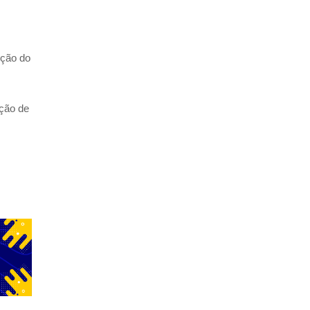
ição do
ação de