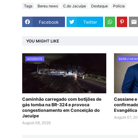
Tags
Bereu news
C.do Jacuípe
Destaque
Polícia
Facebook
Twitter
YOU MIGHT LIKE
ACIDENTE
BEREU NEW
Caminhão carregado com botijões de
Cassiane e
gás tomba na BR-324 e provoca
confirmado
congestionamento em Conceição do
Evangélica
Jacuípe
August 07, 2
August 08, 2026