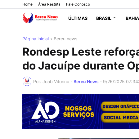
Home
Área Restrita
Fale Conosco
ÚLTIMAS
BRASIL
BAHIA
Página inicial
Bereu news
Rondesp Leste reforç
do Jacuípe durante O
Por: Joab Vitorino -
Bereu News
-
9/26/2025 07:34