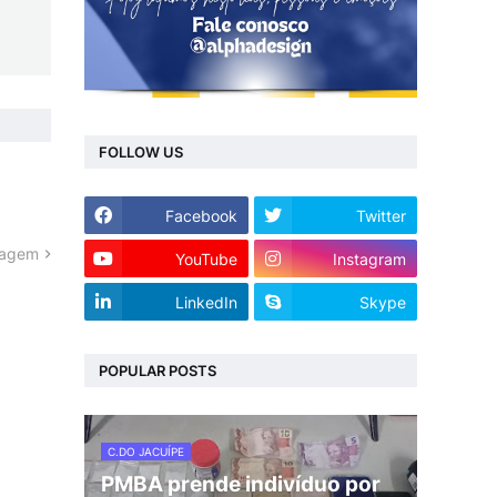
FOLLOW US
Facebook
Twitter
tagem
YouTube
Instagram
LinkedIn
Skype
POPULAR POSTS
C.DO JACUÍPE
PMBA prende indivíduo por