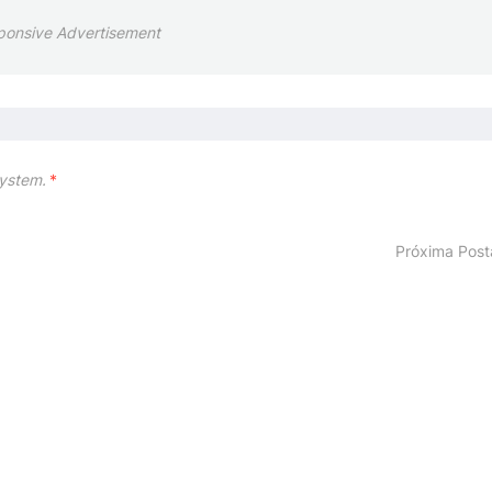
ponsive Advertisement
ystem.
*
Próxima Pos