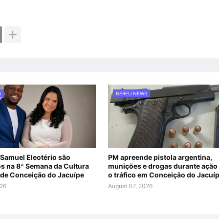
S
BEREU NEWS
 Samuel Eleotério são
PM apreende pistola argentina,
s na 8ª Semana da Cultura
munições e drogas durante ação
 de Conceição do Jacuípe
o tráfico em Conceição do Jacuí
026
August 07, 2026