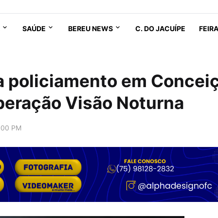
SAÚDE
BEREU NEWS
C. DO JACUÍPE
FEIR
a policiamento em Concei
peração Visão Noturna
:00 PM