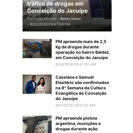
tráfico de drogas em
Conceição do Jacuípe
Por: Joab Vitorino -
Bereu News
-
8/02/2026 09:47:00 PM
PM apreende mais de 2,5
kg de drogas durante
operação no bairro Baldez,
em Conceição do Jacuípe
8/06/2026 08:47:00 AM
Cassiane e Samuel
Eleotério são confirmados
na 8ª Semana da Cultura
Evangélica de Conceição
do Jacuípe
8/07/2026 08:51:00 PM
PM apreende pistola
argentina, munições e
drogas durante ação