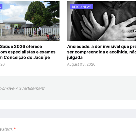
S
BEREU NEWS
Saúde 2026 oferece
Ansiedade: a dor invisível que pr
com especialistas e exames
ser compreendida e acolhida, nã
em Conceição do Jacuípe
julgada
026
August 03, 2026
ponsive Advertisement
ystem.
*