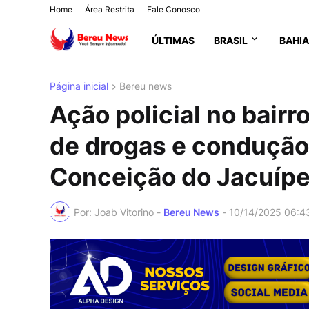
Home
Área Restrita
Fale Conosco
ÚLTIMAS
BRASIL
BAHIA
Página inicial
Bereu news
Ação policial no bairr
de drogas e condução
Conceição do Jacuíp
Por: Joab Vitorino -
Bereu News
-
10/14/2025 06:4