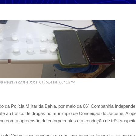
reu News / Fonte e fotos CPR-Leste 66ª CIPM
pido da Polícia Militar da Bahia, por meio da 66ª Companhia Independe
e ao tráfico de drogas no município de Conceição do Jacuípe. A op
inou com a apreensão de entorpecentes e a condução de três suspeit
 pelo Cicom após denúncia de que indivíduos estariam traficando dr