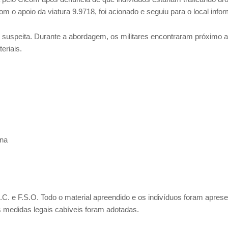
m o apoio da viatura 9.9718, foi acionado e seguiu para o local info
de suspeita. Durante a abordagem, os militares encontraram próximo 
eriais.
ína
.A.C. e F.S.O. Todo o material apreendido e os indivíduos foram apres
s medidas legais cabíveis foram adotadas.