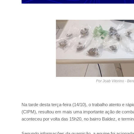
Por Joab Vitorino - Be
Na tarde desta terça-feira (14/10), o trabalho atento e rá
(CIPM), resultou em mais uma importante ação de combat
aconteceu por volta das 15h20, no bairro Baldez, e term
Segundo informações da guarnição, a equipe foi acionada