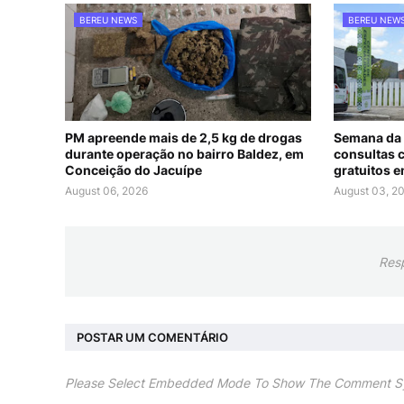
BEREU NEWS
BEREU NEW
PM apreende mais de 2,5 kg de drogas
Semana da 
durante operação no bairro Baldez, em
consultas 
Conceição do Jacuípe
gratuitos 
August 06, 2026
August 03, 2
Res
POSTAR UM COMENTÁRIO
Please Select Embedded Mode To Show The Comment S