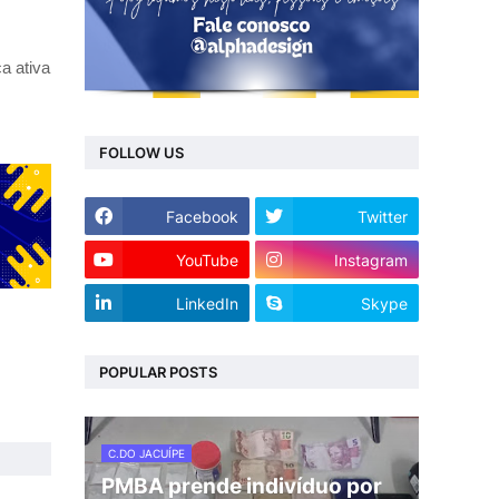
a ativa
FOLLOW US
Facebook
Twitter
YouTube
Instagram
LinkedIn
Skype
POPULAR POSTS
C.DO JACUÍPE
PMBA prende indivíduo por