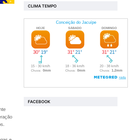
CLIMA TEMPO
FACEBOOK
nte
eração
os.
ogas e