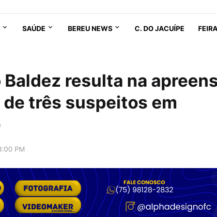
SAÚDE
BEREU NEWS
C. DO JACUÍPE
FEIR
o Baldez resulta na apreen
 de três suspeitos em
e
3:00 PM