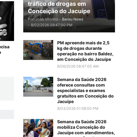
tráfico de drogas em
Conceição do Jacuípe
Por: Joab Vitorino -
Bereu News
-
8/02/2026 09:47:00 PM
PM apreende mais de 2,5
ecisa
kg de drogas durante
o
operação no bairro Baldez,
em Conceição do Jacuípe
8/06/2026 08:47:00 AM
Semana da Saúde 2026
oferece consultas com
especialistas e exames
gratuitos em Conceição do
Jacuípe
8/03/2026 01:58:00 PM
Semana da Saúde 2026
mobiliza Conceição do
Jacuípe com atendimentos,