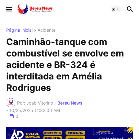
Página inicial
Acidente
Caminhão-tanque com
combustível se envolve em
acidente e BR-324 é
interditada em Amélia
Rodrigues
Por: Joab Vitorino -
Bereu News
-
10/25/2025 11:32:00 AM
0