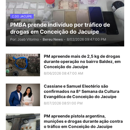
C.DO JACUÍPE
PMBA prende indivíduo por tráfico de
drogas em Conceição do Jacuípe
Por: Joab Vitorino -
Bereu News
-
8/02/2026 09:47:00 PM
PM apreende mais de 2,5 kg de drogas
durante operação no bairro Baldez, em
Conceição do Jacuípe
8/06/2026 08:47:00 AM
Cassiane e Samuel Eleotério são
confirmados na 8ª Semana da Cultura
Evangélica de Conceição do Jacuípe
8/07/2026 08:51:00 PM
PM apreende pistola argentina,
munições e drogas durante ação contra
o tráfico em Conceição do Jacuípe