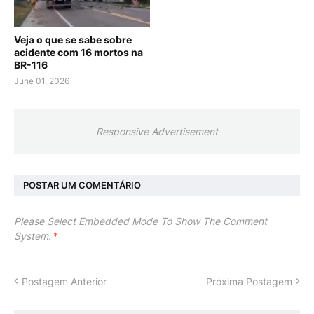
Veja o que se sabe sobre
acidente com 16 mortos na
BR-116
June 01, 2026
Responsive Advertisement
POSTAR UM COMENTÁRIO
Please Select Embedded Mode To Show The Comment
System.
*
Postagem Anterior
Próxima Postagem