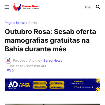
Página inicial
Bahia
Outubro Rosa: Sesab oferta
mamografias gratuitas na
Bahia durante mês
Por: Joab Vitorino -
Bereu News
-
10/01/2025 05:23:00 AM
0