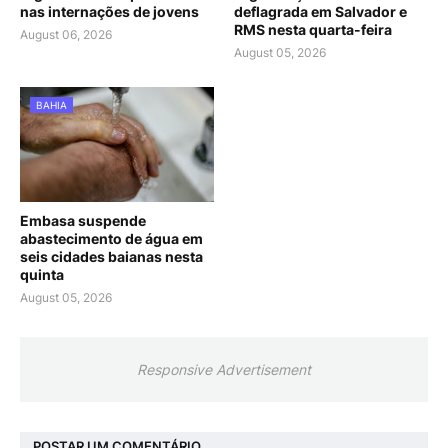
nas internações de jovens
deflagrada em Salvador e
RMS nesta quarta-feira
August 06, 2026
August 05, 2026
BAHIA
Embasa suspende
abastecimento de água em
seis cidades baianas nesta
quinta
August 05, 2026
Responsive Advertisement
POSTAR UM COMENTÁRIO