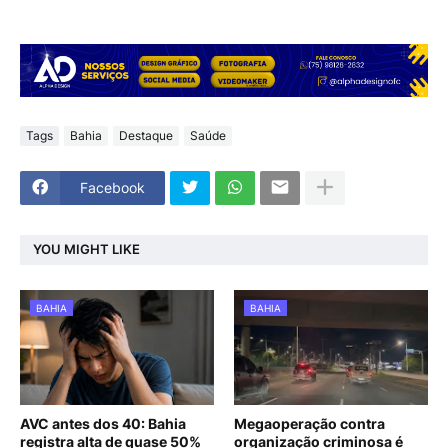
Tags
Bahia
Destaque
Saúde
Facebook
YOU MIGHT LIKE
BAHIA
BAHIA
AVC antes dos 40: Bahia
Megaoperação contra
registra alta de quase 50%
organização criminosa é