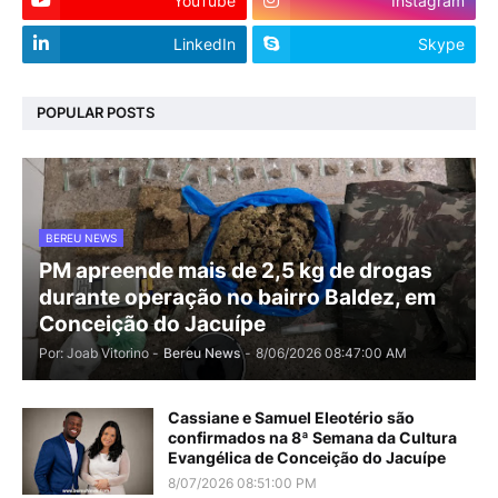
YouTube
Instagram
LinkedIn
Skype
POPULAR POSTS
BEREU NEWS
PM apreende mais de 2,5 kg de drogas
durante operação no bairro Baldez, em
Conceição do Jacuípe
Por: Joab Vitorino -
Bereu News
-
8/06/2026 08:47:00 AM
Cassiane e Samuel Eleotério são
confirmados na 8ª Semana da Cultura
Evangélica de Conceição do Jacuípe
8/07/2026 08:51:00 PM