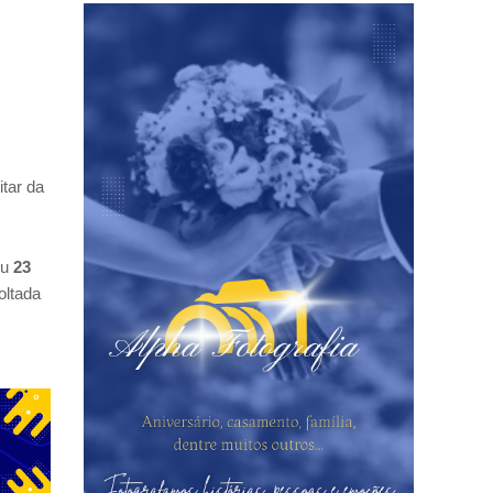
itar da
ou
23
voltada