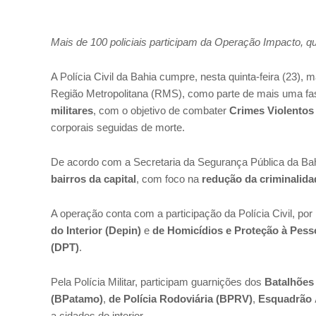
Mais de 100 policiais participam da Operação Impacto, qu
A Polícia Civil da Bahia cumpre, nesta quinta-feira (23)
Região Metropolitana (RMS), como parte de mais uma f
militares
, com o objetivo de combater
Crimes Violentos 
corporais seguidas de morte.
De acordo com a Secretaria da Segurança Pública da Ba
bairros da capital
, com foco na
redução da criminalida
A operação conta com a participação da Polícia Civil, po
do Interior (Depin)
e
de Homicídios e Proteção à Pes
(DPT)
.
Pela Polícia Militar, participam guarnições dos
Batalhões
(BPatamo)
,
de Polícia Rodoviária (BPRV)
,
Esquadrão 
a cidades do interior.