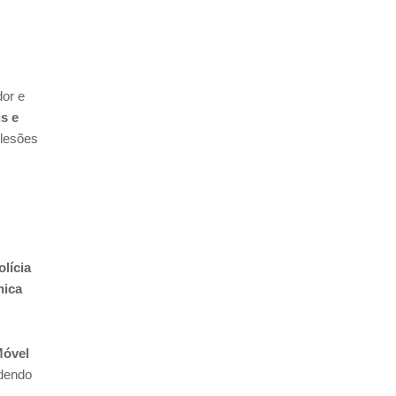
dor e
is e
 lesões
olícia
nica
Móvel
dendo