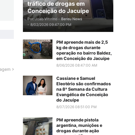
tráfico de drogas em
Conceição do Jacuípe
Por: Joab Vitorino -
Bereu News
-
8/02/2026 09:47:00 PM
PM apreende mais de 2,5
kg de drogas durante
operação no bairro Baldez,
em Conceição do Jacuípe
8/06/2026 08:47:00 AM
tagem
Cassiane e Samuel
Eleotério são confirmados
na 8ª Semana da Cultura
Evangélica de Conceição
do Jacuípe
8/07/2026 08:51:00 PM
PM apreende pistola
argentina, munições e
drogas durante ação