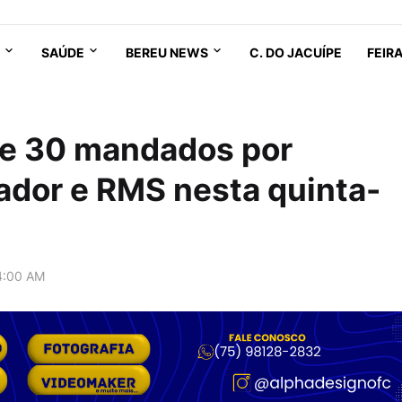
SAÚDE
BEREU NEWS
C. DO JACUÍPE
FEIR
de 30 mandados por
ador e RMS nesta quinta-
4:00 AM