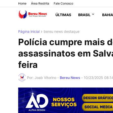
Home
Área Restrita
Fale Conosco
ÚLTIMAS
BRASIL
BAHIA
Página inicial
bereu news destaque
Polícia cumpre mais 
assassinatos em Salv
feira
Por: Joab Vitorino -
Bereu News
-
10/23/2025 08:1