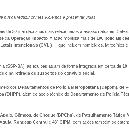
e busca reduzir crimes violentos e preservar vidas
, mais de 30 mandados judiciais relacionados a assassinatos em Salva
ase da
Operação Impacto
. A ação mobiliza mais de
100 policiais civ
Letais Intencionais (CVLI)
— que incluem homicídios, latrocínios e
hia (SSP-BA), as equipes atuam de forma integrada em cerca de
10
de
e na
retirada de suspeitos do convívio social
.
r meio dos
Departamentos de Polícia Metropolitana (Depom)
,
de P
soa (DHPP)
, além do apoio técnico do
Departamento de Polícia Téc
 Apolo, Gêmeos, de Choque (BPChq)
,
de Patrulhamento Tático 
Águia
,
Rondesp Central
e
48ª CIPM
, com ações também se esten