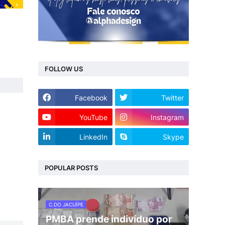
FOLLOW US
Facebook
Twitter
YouTube
Instagram
LinkedIn
Skype
POPULAR POSTS
C.DO JACUÍPE
PMBA prende indivíduo por