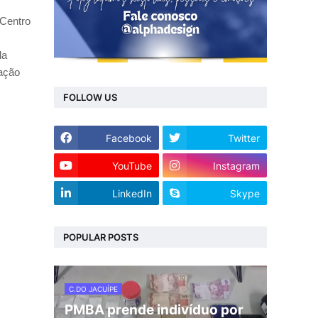
 Centro
da
dação
FOLLOW US
Facebook
Twitter
YouTube
Instagram
LinkedIn
Skype
POPULAR POSTS
C.DO JACUÍPE
PMBA prende indivíduo por