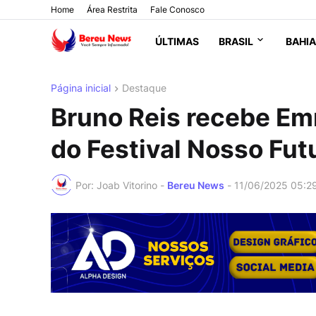
Home
Área Restrita
Fale Conosco
ÚLTIMAS
BRASIL
BAHIA
Página inicial
Destaque
Bruno Reis recebe Em
do Festival Nosso Fut
Por: Joab Vitorino -
Bereu News
-
11/06/2025 05:2