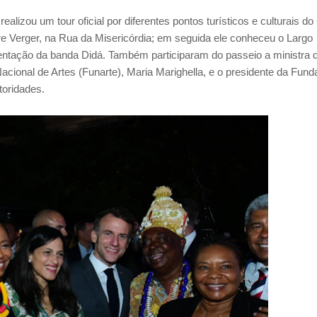
lizou um tour oficial por diferentes pontos turísticos e culturais do
ierre Verger, na Rua da Misericórdia; em seguida ele conheceu o Largo
entação da banda Didá. Também participaram do passeio a ministra 
cional de Artes (Funarte), Maria Marighella, e o presidente da Fun
toridades.