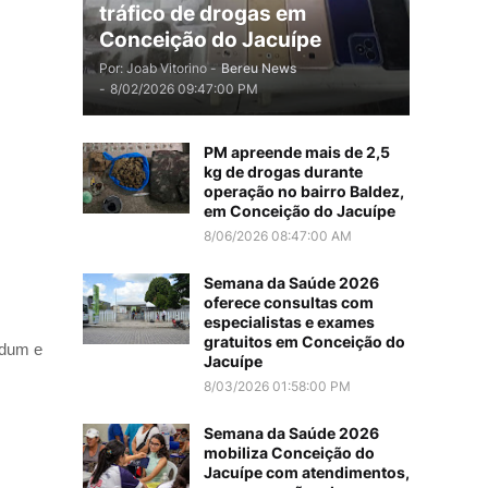
tráfico de drogas em
Conceição do Jacuípe
Por: Joab Vitorino -
Bereu News
-
8/02/2026 09:47:00 PM
PM apreende mais de 2,5
kg de drogas durante
operação no bairro Baldez,
em Conceição do Jacuípe
8/06/2026 08:47:00 AM
Semana da Saúde 2026
oferece consultas com
especialistas e exames
gratuitos em Conceição do
odum e
Jacuípe
8/03/2026 01:58:00 PM
Semana da Saúde 2026
mobiliza Conceição do
Jacuípe com atendimentos,