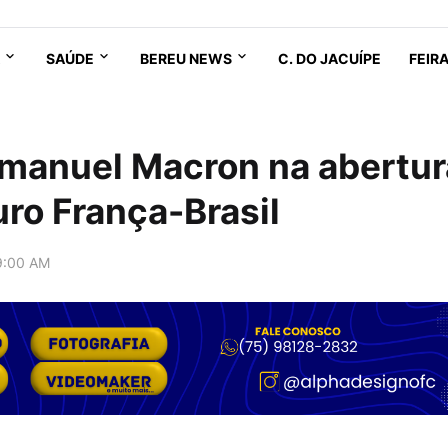
SAÚDE
BEREU NEWS
C. DO JACUÍPE
FEIR
manuel Macron na abertur
uro França-Brasil
9:00 AM