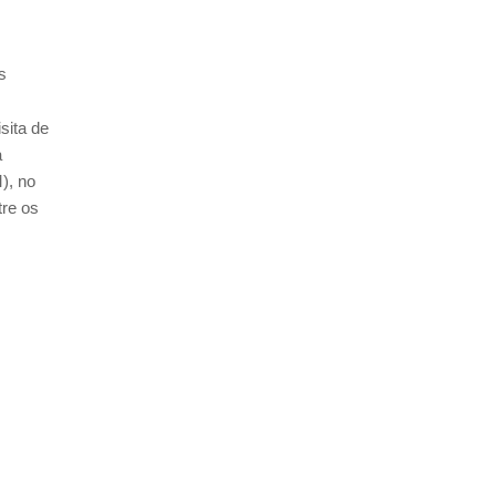
s
sita de
a
), no
tre os