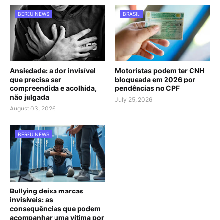
BEREU NEWS
BRASIL
Ansiedade: a dor invisível
Motoristas podem ter CNH
que precisa ser
bloqueada em 2026 por
compreendida e acolhida,
pendências no CPF
não julgada
July 25, 2026
August 03, 2026
BEREU NEWS
Bullying deixa marcas
invisíveis: as
consequências que podem
acompanhar uma vítima por