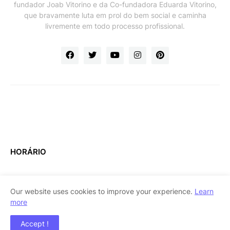
fundador Joab Vitorino e da Co-fundadora Eduarda Vitorino,
que bravamente luta em prol do bem social e caminha
livremente em todo processo profissional.
HORÁRIO
Our website uses cookies to improve your experience.
Learn
more
Home
About Us
Contact Us
RTL Version
Accept !
Copyright ©
2026
BEREU NEWS