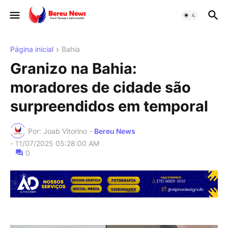
Página inicial
Bahia
Granizo na Bahia:
moradores de cidade são
surpreendidos em temporal
Por: Joab Vitorino -
Bereu News
-
11/07/2025 05:28:00 AM
0