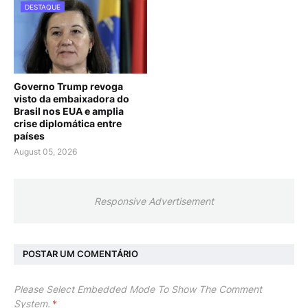
DESTAQUE
Governo Trump revoga
visto da embaixadora do
Brasil nos EUA e amplia
crise diplomática entre
países
August 05, 2026
Responsive Advertisement
POSTAR UM COMENTÁRIO
Please Select Embedded Mode To Show The Comment
System.
*