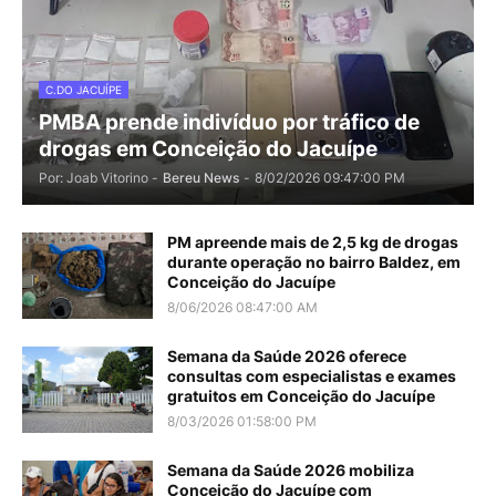
C.DO JACUÍPE
PMBA prende indivíduo por tráfico de
drogas em Conceição do Jacuípe
Por: Joab Vitorino -
Bereu News
-
8/02/2026 09:47:00 PM
PM apreende mais de 2,5 kg de drogas
durante operação no bairro Baldez, em
Conceição do Jacuípe
8/06/2026 08:47:00 AM
Semana da Saúde 2026 oferece
consultas com especialistas e exames
gratuitos em Conceição do Jacuípe
8/03/2026 01:58:00 PM
Semana da Saúde 2026 mobiliza
Conceição do Jacuípe com