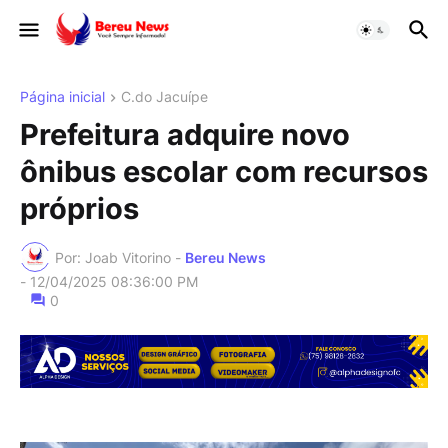
Página inicial
C.do Jacuípe
Prefeitura adquire novo
ônibus escolar com recursos
próprios
Por: Joab Vitorino -
Bereu News
-
12/04/2025 08:36:00 PM
0