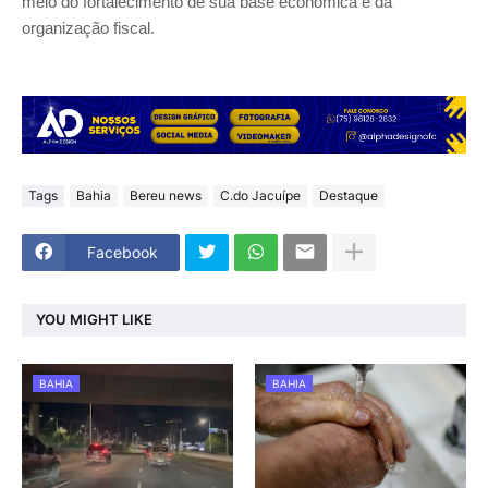
meio do fortalecimento de sua base econômica e da
organização fiscal.
Tags
Bahia
Bereu news
C.do Jacuípe
Destaque
Facebook
YOU MIGHT LIKE
BAHIA
BAHIA