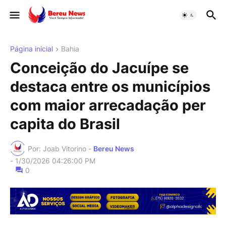
Página inicial
Bahia
Conceição do Jacuípe se
destaca entre os municípios
com maior arrecadação per
capita do Brasil
Por: Joab Vitorino -
Bereu News
-
1/30/2026 04:26:00 PM
0