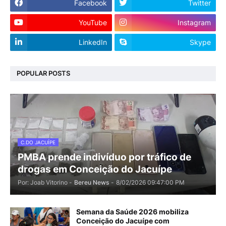
Facebook
Twitter
YouTube
Instagram
LinkedIn
Skype
POPULAR POSTS
C.DO JACUÍPE
PMBA prende indivíduo por tráfico de
drogas em Conceição do Jacuípe
Por: Joab Vitorino -
Bereu News
-
8/02/2026 09:47:00 PM
Semana da Saúde 2026 mobiliza
Conceição do Jacuípe com