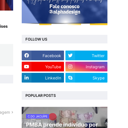
íses
FOLLOW US
Facebook
Twitter
YouTube
Instagram
LinkedIn
Skype
POPULAR POSTS
tagem
C.DO JACUÍPE
PMBA prende indivíduo por