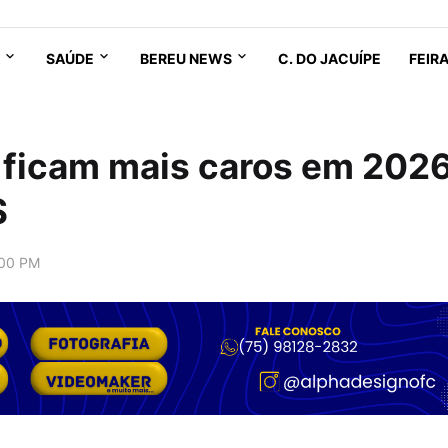
SAÚDE
BEREU NEWS
C. DO JACUÍPE
FEIR
s ficam mais caros em 202
S
:00 PM