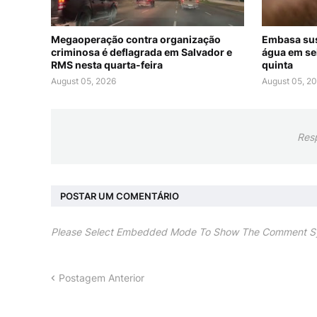
Megaoperação contra organização
Embasa su
criminosa é deflagrada em Salvador e
água em se
RMS nesta quarta-feira
quinta
August 05, 2026
August 05, 2
Res
POSTAR UM COMENTÁRIO
Please Select Embedded Mode To Show The Comment S
Postagem Anterior