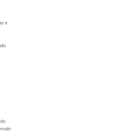
as e
ndo
 do
rvalo