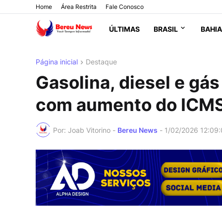
Home
Área Restrita
Fale Conosco
ÚLTIMAS
BRASIL
BAHIA
Página inicial
Destaque
Gasolina, diesel e gá
com aumento do ICM
Por: Joab Vitorino -
Bereu News
-
1/02/2026 12:09