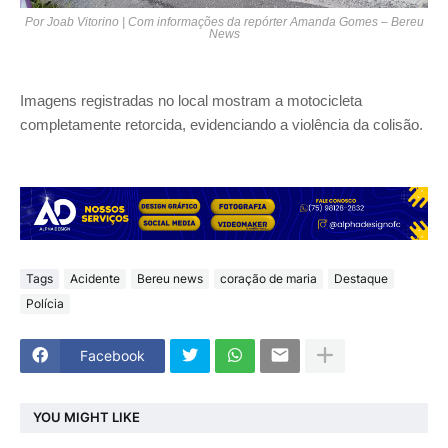
Por Joab Vitorino | Com informações da repórter Amanda Gomes – Bereu
News
Imagens registradas no local mostram a motocicleta
completamente retorcida, evidenciando a violência da colisão.
Tags
Acidente
Bereu news
coração de maria
Destaque
Polícia
Facebook
YOU MIGHT LIKE