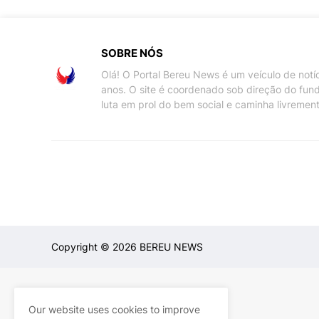
SOBRE NÓS
Olá! O Portal Bereu News é um veículo de not
anos. O site é coordenado sob direção do fun
luta em prol do bem social e caminha livremen
Copyright ©
2026
BEREU NEWS
Our website uses cookies to improve