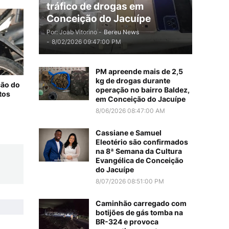
tráfico de drogas em
Conceição do Jacuípe
Por: Joab Vitorino -
Bereu News
-
8/02/2026 09:47:00 PM
PM apreende mais de 2,5
kg de drogas durante
ão do
operação no bairro Baldez,
tos
em Conceição do Jacuípe
8/06/2026 08:47:00 AM
Cassiane e Samuel
Eleotério são confirmados
na 8ª Semana da Cultura
Evangélica de Conceição
do Jacuípe
8/07/2026 08:51:00 PM
Caminhão carregado com
botijões de gás tomba na
BR-324 e provoca