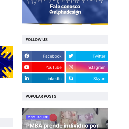
FOLLOW US
Facebook
Twitter
YouTube
Instagram
LinkedIn
Skype
POPULAR POSTS
C.DO JACUÍPE
PMBA prende indivíduo por