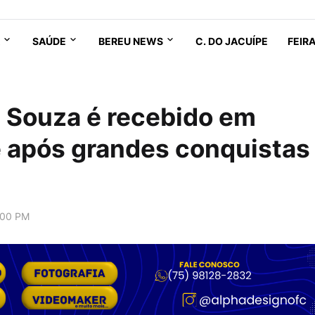
SAÚDE
BEREU NEWS
C. DO JACUÍPE
FEIR
 Souza é recebido em
 após grandes conquistas
:00 PM