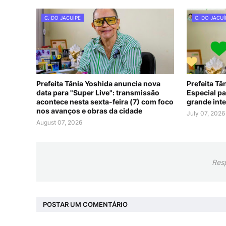
C. DO JACUÍPE
C. DO JACUÍ
Prefeita Tânia Yoshida anuncia nova
Prefeita Tâ
data para "Super Live": transmissão
Especial pa
acontece nesta sexta-feira (7) com foco
grande int
nos avanços e obras da cidade
July 07, 2026
August 07, 2026
Res
POSTAR UM COMENTÁRIO