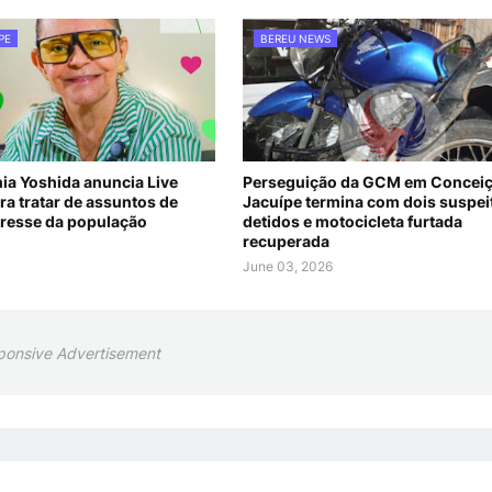
PE
BEREU NEWS
nia Yoshida anuncia Live
Perseguição da GCM em Conceiç
ra tratar de assuntos de
Jacuípe termina com dois suspei
eresse da população
detidos e motocicleta furtada
recuperada
June 03, 2026
ponsive Advertisement