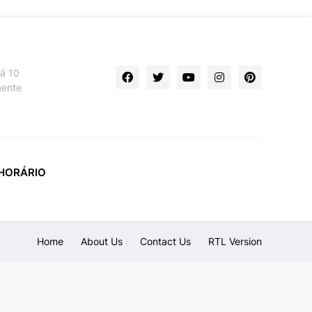
há 10
mente
HORÁRIO
Home
About Us
Contact Us
RTL Version