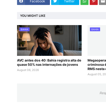
Facebook
Twitter
YOU MIGHT LIKE
BAHIA
BAHIA
AVC antes dos 40: Bahia registra alta de
Megaoperaç
quase 50% nas internações de jovens
criminosa 
RMS nesta 
August 06, 2026
August 05, 2
Res