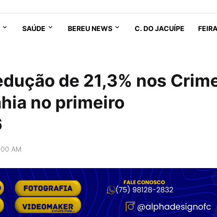
SAÚDE
BEREU NEWS
C. DO JACUÍPE
FEIR
 redução de 21,3% nos Crim
ahia no primeiro
6
:00 AM