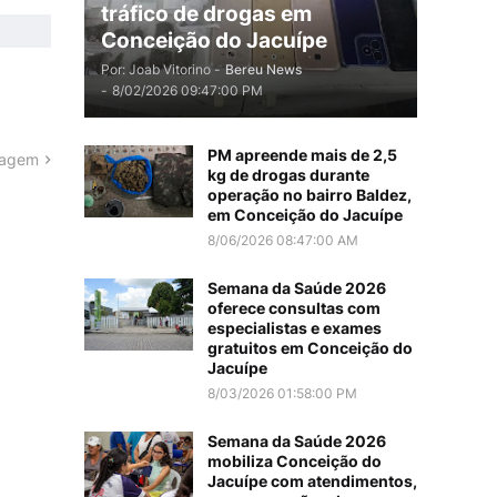
tráfico de drogas em
Conceição do Jacuípe
Por: Joab Vitorino -
Bereu News
-
8/02/2026 09:47:00 PM
PM apreende mais de 2,5
tagem
kg de drogas durante
operação no bairro Baldez,
em Conceição do Jacuípe
8/06/2026 08:47:00 AM
Semana da Saúde 2026
oferece consultas com
especialistas e exames
gratuitos em Conceição do
Jacuípe
8/03/2026 01:58:00 PM
Semana da Saúde 2026
mobiliza Conceição do
Jacuípe com atendimentos,