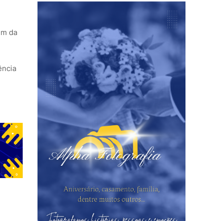
ém da
ência