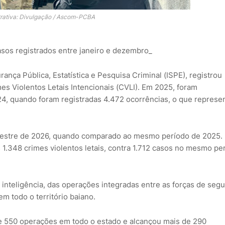
trativa: Divulgação / Ascom-PCBA
asos registrados entre janeiro e dezembro_
urança Pública, Estatística e Pesquisa Criminal (ISPE), registrou
s Violentos Letais Intencionais (CVLI). Em 2025, foram
4, quando foram registradas 4.472 ocorrências, o que represe
mestre de 2026, quando comparado ao mesmo período de 2025.
 1.348 crimes violentos letais, contra 1.712 casos no mesmo pe
 inteligência, das operações integradas entre as forças de seg
m todo o território baiano.
 de 550 operações em todo o estado e alcançou mais de 290