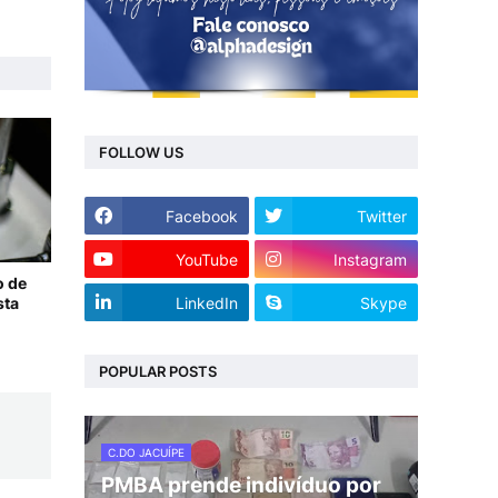
FOLLOW US
Facebook
Twitter
YouTube
Instagram
o de
LinkedIn
Skype
sta
POPULAR POSTS
C.DO JACUÍPE
PMBA prende indivíduo por