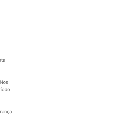
nta
 Nos
ríodo
urança