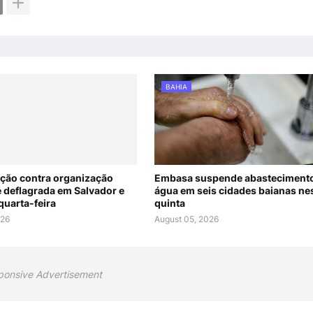
BAHIA
ão contra organização
Embasa suspende abasteciment
é deflagrada em Salvador e
água em seis cidades baianas ne
quarta-feira
quinta
026
August 05, 2026
ponsive Advertisement