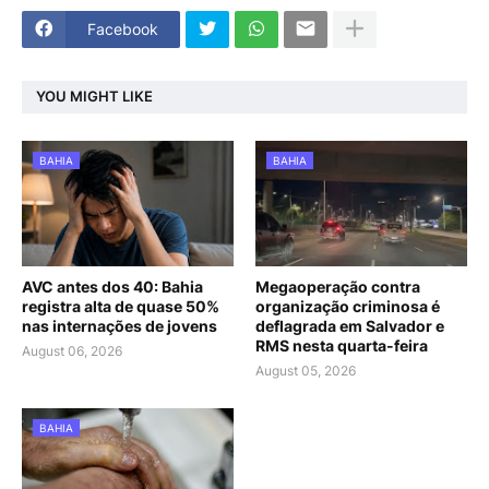
Facebook
YOU MIGHT LIKE
BAHIA
BAHIA
AVC antes dos 40: Bahia
Megaoperação contra
registra alta de quase 50%
organização criminosa é
nas internações de jovens
deflagrada em Salvador e
RMS nesta quarta-feira
August 06, 2026
August 05, 2026
BAHIA