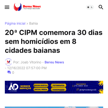
Página inicial
Bahia
20ª CIPM comemora 30 dias
sem homicídios em 8
cidades baianas
Por: Joab Vitorino -
Bereu News
-
12/16/2022 07:57:00 PM
0