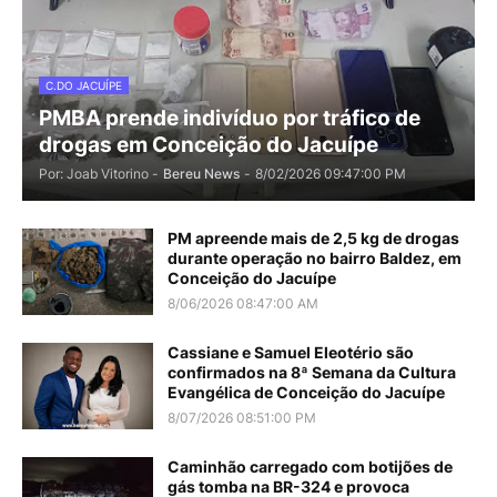
C.DO JACUÍPE
PMBA prende indivíduo por tráfico de
drogas em Conceição do Jacuípe
Por: Joab Vitorino -
Bereu News
-
8/02/2026 09:47:00 PM
PM apreende mais de 2,5 kg de drogas
durante operação no bairro Baldez, em
Conceição do Jacuípe
8/06/2026 08:47:00 AM
Cassiane e Samuel Eleotério são
confirmados na 8ª Semana da Cultura
Evangélica de Conceição do Jacuípe
8/07/2026 08:51:00 PM
Caminhão carregado com botijões de
gás tomba na BR-324 e provoca