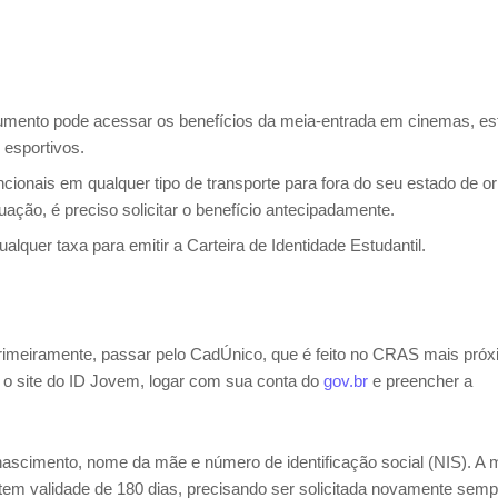
ento pode acessar os benefícios da meia-entrada em cinemas, est
 esportivos.
onais em qualquer tipo de transporte para fora do seu estado de o
ação, é preciso solicitar o benefício antecipadamente.
lquer taxa para emitir a Carteira de Identidade Estudantil.
rimeiramente, passar pelo CadÚnico, que é feito no CRAS mais pró
r o site do ID Jovem, logar com sua conta do
gov.br
e preencher a
nascimento, nome da mãe e número de identificação social (NIS). A 
 tem validade de 180 dias, precisando ser solicitada novamente sem