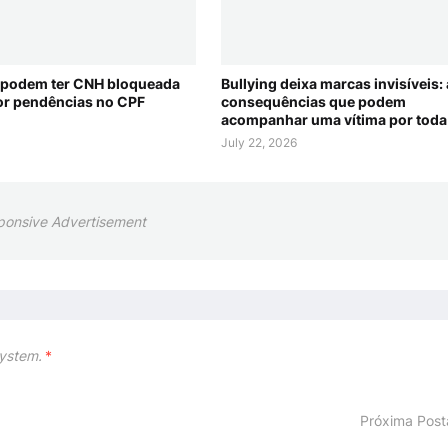
 podem ter CNH bloqueada
Bullying deixa marcas invisíveis:
r pendências no CPF
consequências que podem
acompanhar uma vítima por toda 
July 22, 2026
ponsive Advertisement
ystem.
*
Próxima Pos