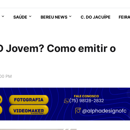
SAÚDE
BEREU NEWS
C. DO JACUÍPE
FEIR
ID Jovem? Como emitir o
:00 PM