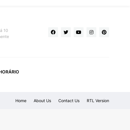
há 10
mente
HORÁRIO
Home
About Us
Contact Us
RTL Version