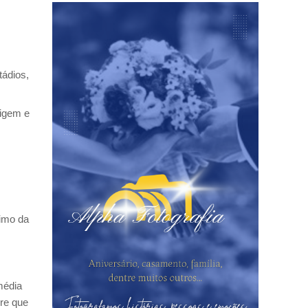
ádios,
rigem e
ximo da
média
pre que