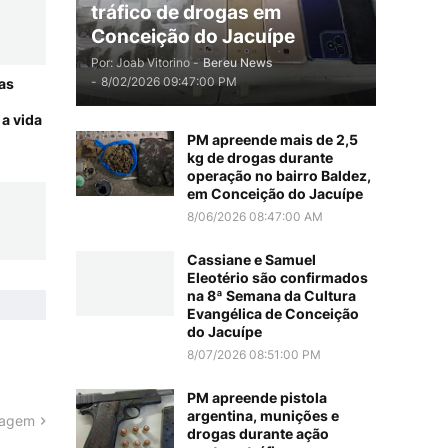
tráfico de drogas em
Conceição do Jacuípe
Por: Joab Vitorino -
Bereu News
-
8/02/2026 09:47:00 PM
 as
a vida
PM apreende mais de 2,5
kg de drogas durante
operação no bairro Baldez,
em Conceição do Jacuípe
8/06/2026 08:47:00 AM
Cassiane e Samuel
Eleotério são confirmados
na 8ª Semana da Cultura
Evangélica de Conceição
do Jacuípe
8/07/2026 08:51:00 PM
PM apreende pistola
argentina, munições e
tagem
drogas durante ação