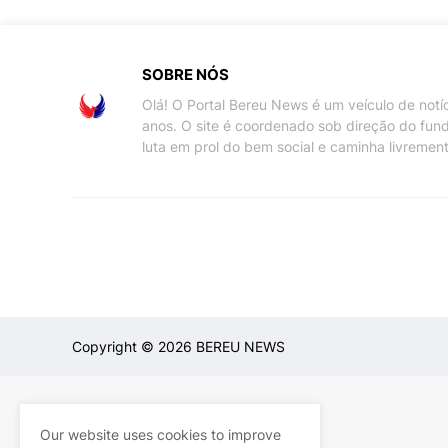
SOBRE NÓS
Olá! O Portal Bereu News é um veículo de not
anos. O site é coordenado sob direção do fun
luta em prol do bem social e caminha livremen
Copyright ©
2026
BEREU NEWS
Our website uses cookies to improve