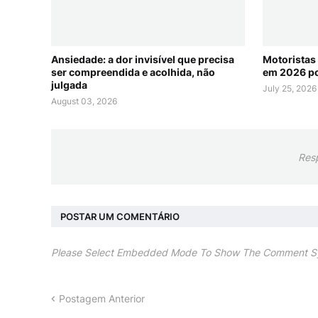
Ansiedade: a dor invisível que precisa
Motoristas
ser compreendida e acolhida, não
em 2026 po
julgada
July 25, 2026
August 03, 2026
Res
POSTAR UM COMENTÁRIO
Please Select Embedded Mode To Show The Comment S
Postagem Anterior