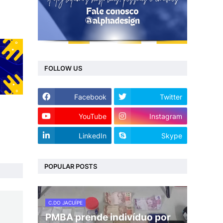
FOLLOW US
Facebook
Twitter
YouTube
Instagram
LinkedIn
Skype
POPULAR POSTS
C.DO JACUÍPE
PMBA prende indivíduo por