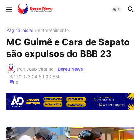
Página inicial
entretenimento
MC Guimê e Cara de Sapato
são expulsos do BBB 23
Por: Joab Vitorino -
Bereu News
-
3/17/2023 04:59:00 AM
0