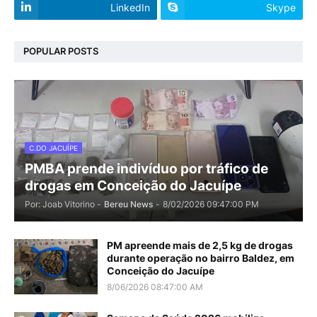
LinkedIn
Skype
POPULAR POSTS
C.DO JACUÍPE
PMBA prende indivíduo por tráfico de
drogas em Conceição do Jacuípe
Por: Joab Vitorino -
Bereu News
-
8/02/2026 09:47:00 PM
PM apreende mais de 2,5 kg de drogas
durante operação no bairro Baldez, em
Conceição do Jacuípe
8/06/2026 08:47:00 AM