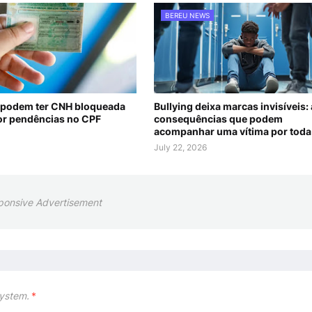
BEREU NEWS
 podem ter CNH bloqueada
Bullying deixa marcas invisíveis:
r pendências no CPF
consequências que podem
acompanhar uma vítima por toda 
July 22, 2026
ponsive Advertisement
ystem.
*