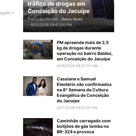
tráfico de drogas em
Conceição do Jacuípe
tagem
Por: Joab Vitorino -
Bereu News
-
8/02/2026 09:47:00 PM
PM apreende mais de 2,5
kg de drogas durante
operação no bairro Baldez,
em Conceição do Jacuípe
8/06/2026 08:47:00 AM
Cassiane e Samuel
Eleotério são confirmados
na 8ª Semana da Cultura
Evangélica de Conceição
do Jacuípe
8/07/2026 08:51:00 PM
Caminhão carregado com
botijões de gás tomba na
BR-324 e provoca