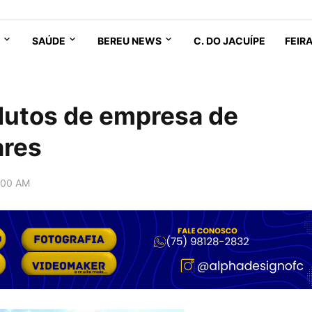
SAÚDE
BEREU NEWS
C. DO JACUÍPE
FEIR
dutos de empresa de
ares
:00 AM