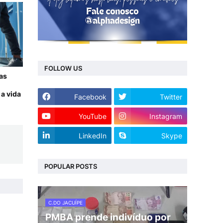
FOLLOW US
 as
a vida
Facebook
Twitter
YouTube
Instagram
LinkedIn
Skype
POPULAR POSTS
C.DO JACUÍPE
PMBA prende indivíduo por