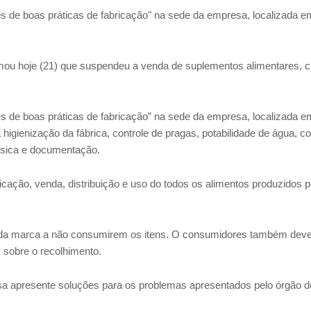
ves de boas práticas de fabricação" na sede da empresa, localizada e
ormou hoje (21) que suspendeu a venda de suplementos alimentares, 
ves de boas práticas de fabricação” na sede da empresa, localizada e
igienização da fábrica, controle de pragas, potabilidade de água, co
física e documentação.
cação, venda, distribuição e uso do todos os alimentos produzidos p
os da marca a não consumirem os itens. O consumidores também de
 sobre o recolhimento.
sa apresente soluções para os problemas apresentados pelo órgão d