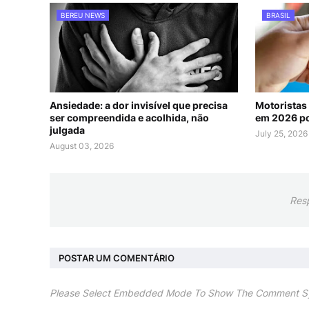
BEREU NEWS
BRASIL
Ansiedade: a dor invisível que precisa
Motoristas
ser compreendida e acolhida, não
em 2026 po
julgada
July 25, 2026
August 03, 2026
Res
POSTAR UM COMENTÁRIO
Please Select Embedded Mode To Show The Comment S