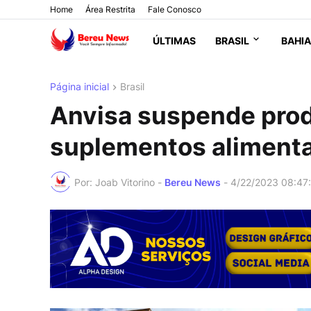
Home
Área Restrita
Fale Conosco
ÚLTIMAS
BRASIL
BAHIA
Página inicial
Brasil
Anvisa suspende pro
suplementos aliment
Por: Joab Vitorino -
Bereu News
-
4/22/2023 08:47