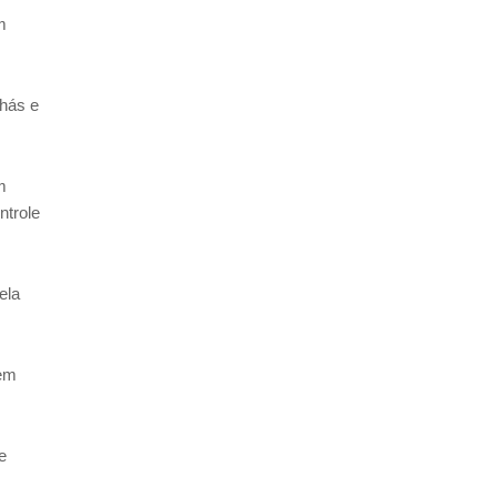
m
chás e
m
ntrole
ela
vem
e