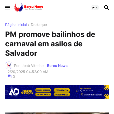
Página inicial
Destaque
PM promove bailinhos de
carnaval em asilos de
Salvador
Por: Joab Vitorino -
Bereu News
-
2/20/2025 04:52:00 AM
0