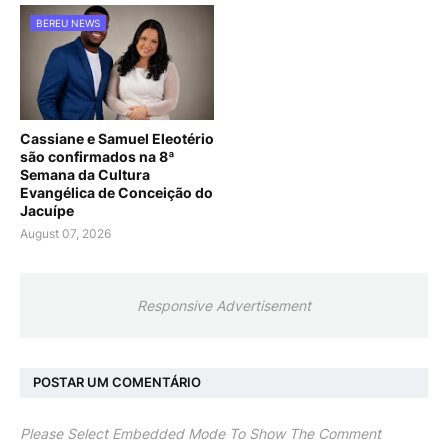
BEREU NEWS
Cassiane e Samuel Eleotério
são confirmados na 8ª
Semana da Cultura
Evangélica de Conceição do
Jacuípe
August 07, 2026
Responsive Advertisement
POSTAR UM COMENTÁRIO
Please Select Embedded Mode To Show The Comment