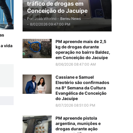
tráfico de drogas em
Conceição do Jacuípe
Por: Joab Vitorino -
Bereu News
-
8/02/2026 09:47:00 PM
 as
PM apreende mais de 2,5
a vida
kg de drogas durante
operação no bairro Baldez,
em Conceição do Jacuípe
8/06/2026 08:47:00 AM
Cassiane e Samuel
Eleotério são confirmados
na 8ª Semana da Cultura
Evangélica de Conceição
do Jacuípe
8/07/2026 08:51:00 PM
PM apreende pistola
argentina, munições e
drogas durante ação