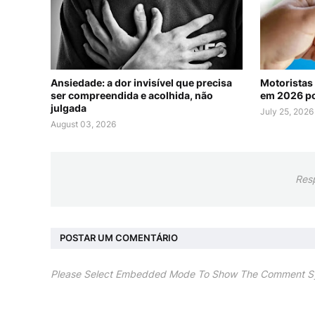
Ansiedade: a dor invisível que precisa
Motoristas
ser compreendida e acolhida, não
em 2026 po
julgada
July 25, 2026
August 03, 2026
Res
POSTAR UM COMENTÁRIO
Please Select Embedded Mode To Show The Comment S