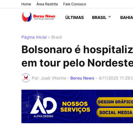
Home
Área Restrita
Fale Conosco
ÚLTIMAS
BRASIL
BAHIA
Página inicial
Brasil
Bolsonaro é hospitali
em tour pelo Nordest
Por: Joab Vitorino -
Bereu News
-
4/11/2025 11:29