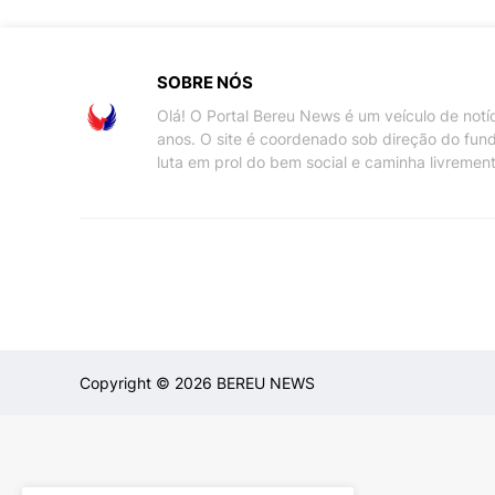
SOBRE NÓS
Olá! O Portal Bereu News é um veículo de not
anos. O site é coordenado sob direção do fun
luta em prol do bem social e caminha livremen
Copyright ©
2026
BEREU NEWS