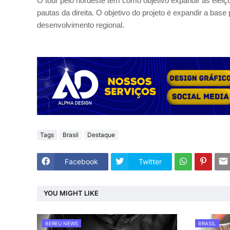
O tour pelo nordeste tem como objetivo expandir as eleiç
pautas da direita. O objetivo do projeto é expandir a bas
desenvolvimento regional.
Tags
Brasil
Destaque
Facebook
Twitter
YOU MIGHT LIKE
BEREU NEWS
BRASIL