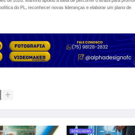
ões de 2026. Marinho apoiou a ideia de percorrer o Brasil para promo
e política do PL, reconhecer novas lideranças e elaborar um plano de
BEREU NEWS