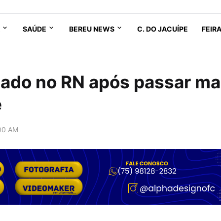
SAÚDE
BEREU NEWS
C. DO JACUÍPE
FEIR
zado no RN após passar ma
e
:00 AM