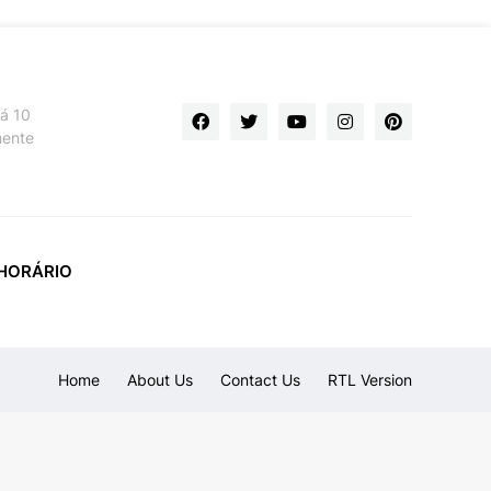
há 10
mente
HORÁRIO
Home
About Us
Contact Us
RTL Version