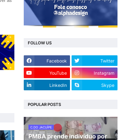
ver as
FOLLOW US
Facebook
Twitter
YouTube
Instagram
LinkedIn
Skype
POPULAR POSTS
C.DO JACUÍPE
PMBA prende indivíduo por