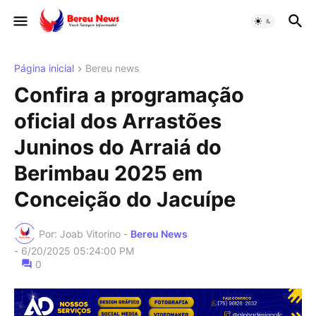
Página inicial
Bereu news
Confira a programação
oficial dos Arrastões
Juninos do Arraiá do
Berimbau 2025 em
Conceição do Jacuípe
Por: Joab Vitorino -
Bereu News
-
6/20/2025 05:24:00 PM
0