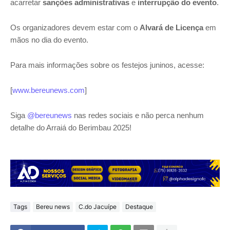
acarretar
sanções administrativas
e
interrupção do evento
.
Os organizadores devem estar com o
Alvará de Licença
em
mãos no dia do evento.
Para mais informações sobre os festejos juninos, acesse:
[
www.bereunews.com
]
Siga
@bereunews
nas redes sociais e não perca nenhum
detalhe do Arraiá do Berimbau 2025!
Tags
Bereu news
C.do Jacuípe
Destaque