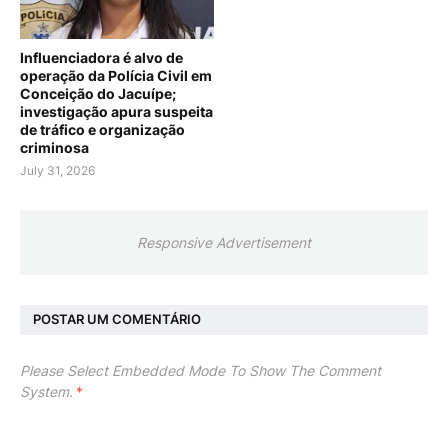
Influenciadora é alvo de
operação da Polícia Civil em
Conceição do Jacuípe;
investigação apura suspeita
de tráfico e organização
criminosa
July 31, 2026
Responsive Advertisement
POSTAR UM COMENTÁRIO
Please Select Embedded Mode To Show The Comment
System.
*