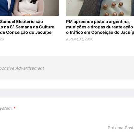
 Samuel Eleotério são
PM apreende pistola argentina,
s na 8ª Semana da Cultura
munições e drogas durante ação
 de Conceição do Jacuípe
o tráfico em Conceição do Jacuí
026
August 07, 2026
ponsive Advertisement
ystem.
*
Próxima Pos