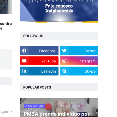
 contra
pe
FOLLOW US
Facebook
Twitter
YouTube
Instagram
LinkedIn
Skype
POPULAR POSTS
C.DO JACUÍPE
tagem
PMBA prende indivíduo por