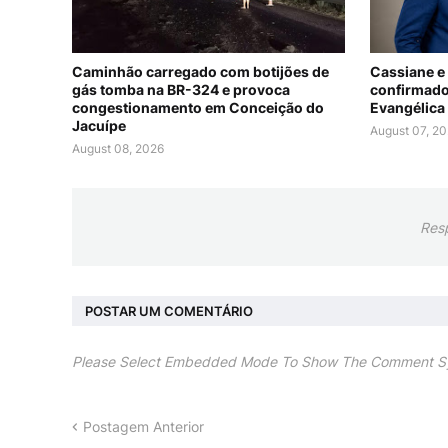
Caminhão carregado com botijões de
Cassiane e
gás tomba na BR-324 e provoca
confirmado
congestionamento em Conceição do
Evangélica
Jacuípe
August 07, 2
August 08, 2026
Res
POSTAR UM COMENTÁRIO
Please Select Embedded Mode To Show The Comment S
Postagem Anterior