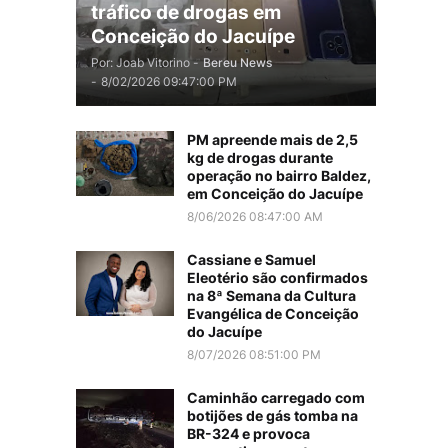
tráfico de drogas em
Conceição do Jacuípe
Por: Joab Vitorino -
Bereu News
-
8/02/2026 09:47:00 PM
PM apreende mais de 2,5
kg de drogas durante
operação no bairro Baldez,
em Conceição do Jacuípe
8/06/2026 08:47:00 AM
Cassiane e Samuel
Eleotério são confirmados
na 8ª Semana da Cultura
Evangélica de Conceição
do Jacuípe
8/07/2026 08:51:00 PM
Caminhão carregado com
botijões de gás tomba na
BR-324 e provoca