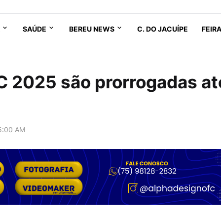
SAÚDE
BEREU NEWS
C. DO JACUÍPE
FEIR
C 2025 são prorrogadas at
5:00 AM