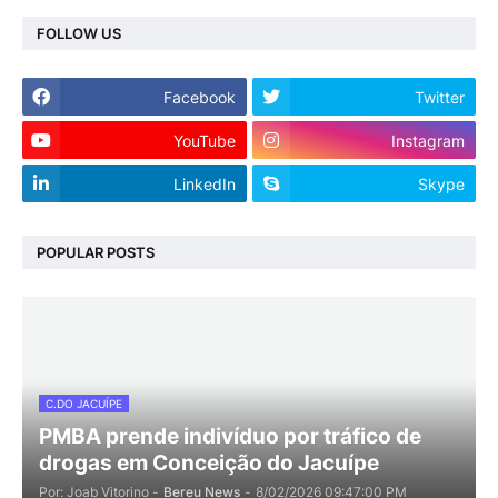
FOLLOW US
Facebook
Twitter
YouTube
Instagram
LinkedIn
Skype
POPULAR POSTS
C.DO JACUÍPE
PMBA prende indivíduo por tráfico de
drogas em Conceição do Jacuípe
Por: Joab Vitorino -
Bereu News
-
8/02/2026 09:47:00 PM