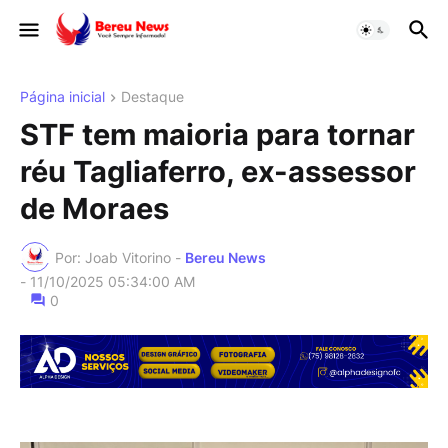
Página inicial
Destaque
STF tem maioria para tornar
réu Tagliaferro, ex-assessor
de Moraes
Por: Joab Vitorino -
Bereu News
-
11/10/2025 05:34:00 AM
0