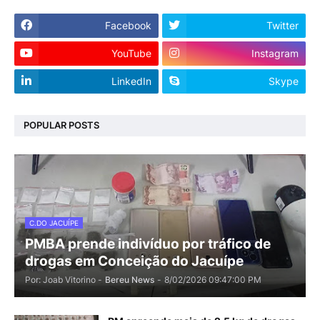
Facebook
Twitter
YouTube
Instagram
LinkedIn
Skype
POPULAR POSTS
C.DO JACUÍPE
PMBA prende indivíduo por tráfico de
drogas em Conceição do Jacuípe
Por: Joab Vitorino -
Bereu News
-
8/02/2026 09:47:00 PM