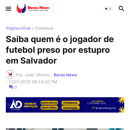
Página inicial
Destaque
Saiba quem é o jogador de
futebol preso por estupro
em Salvador
Por: Joab Vitorino -
Bereu News
-
12/07/2025 06:54:00 PM
0