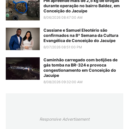
PM apreende mais de 2,5 kg de drogas
durante operação no bairro Baldez, em
Conceição do Jacuípe
8/06/2026 08:47:00 AM
Cassiane e Samuel Eleotério são
confirmados na 8ª Semana da Cultura
Evangélica de Conceição do Jacuípe
8/07/2026 08:51:00 PM
Caminhão carregado com botijões de
gás tomba na BR-324 e provoca
congestionamento em Conceição do
Jacuípe
8/08/2026 09:32:00 AM
Responsive Advertisement