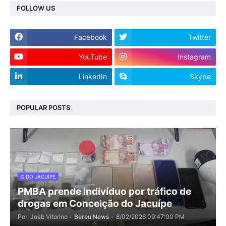
FOLLOW US
Facebook
Twitter
YouTube
Instagram
LinkedIn
Skype
POPULAR POSTS
C.DO JACUÍPE
PMBA prende indivíduo por tráfico de
drogas em Conceição do Jacuípe
Por: Joab Vitorino -
Bereu News
-
8/02/2026 09:47:00 PM