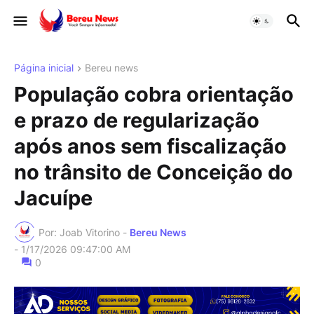
Página inicial
Bereu news
População cobra orientação
e prazo de regularização
após anos sem fiscalização
no trânsito de Conceição do
Jacuípe
Por: Joab Vitorino -
Bereu News
-
1/17/2026 09:47:00 AM
0