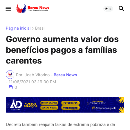
Página inicial
Brasil
Governo aumenta valor dos
benefícios pagos a famílias
carentes
Por: Joab Vitorino -
Bereu News
-
11/06/2021 03:19:00 PM
0
Decreto também reajusta faixas de extrema pobreza e de