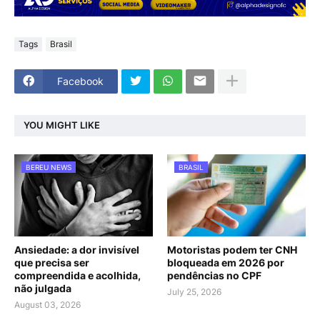
Tags
Brasil
Facebook
YOU MIGHT LIKE
BEREU NEWS
BRASIL
Ansiedade: a dor invisível
Motoristas podem ter CNH
que precisa ser
bloqueada em 2026 por
compreendida e acolhida,
pendências no CPF
não julgada
July 25, 2026
August 03, 2026