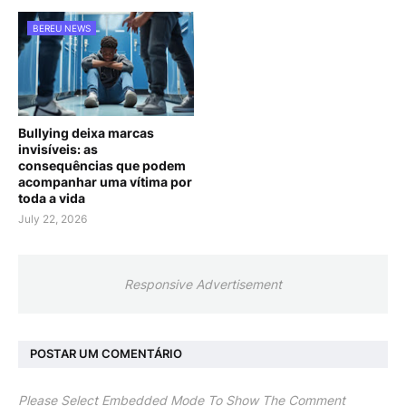
BEREU NEWS
Bullying deixa marcas
invisíveis: as
consequências que podem
acompanhar uma vítima por
toda a vida
July 22, 2026
Responsive Advertisement
POSTAR UM COMENTÁRIO
Please Select Embedded Mode To Show The Comment